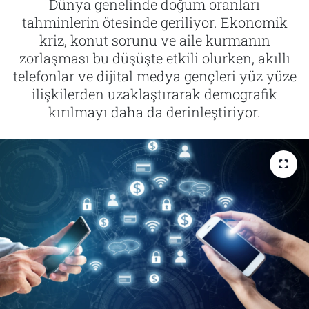
Dünya genelinde doğum oranları
tahminlerin ötesinde geriliyor. Ekonomik
Tarih
İletişim
kriz, konut sorunu ve aile kurmanın
zorlaşması bu düşüşte etkili olurken, akıllı
Künye
telefonlar ve dijital medya gençleri yüz yüze
ilişkilerden uzaklaştırarak demografik
kırılmayı daha da derinleştiriyor.