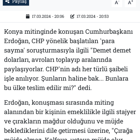
Paylaş
-
+
A
A
17.03.2024 - 20:06
17.03.2024 - 20:53
Konya mitinginde konuşan Cumhurbaşkanı
Erdoğan, CHP yönelik başlatılan 'para
sayma' soruşturmasıyla ilgili "Demet demet
dolarları, avroları toplayıp aralarında
paylaşıyorlar. CHP'nin adı her türlü şaibeli
işle anılıyor. Şunların haline bak... Bunlara
bu ülke teslim edilir mi?" dedi.
Erdoğan, konuşması sırasında miting
alanından bir kişinin emeklilikle ilgili stajyer
ve çırakların mağdur olduğunu ve müjde
beklediklerini dile getirmesi üzerine, "Çırağa
müjde olmaz. Kalfaya, ustaya müjde olur.