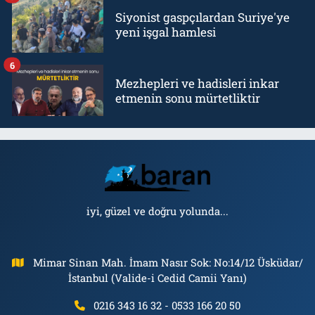
Siyonist gaspçılardan Suriye'ye
yeni işgal hamlesi
6
Mezhepleri ve hadisleri inkar
etmenin sonu mürtetliktir
iyi, güzel ve doğru yolunda...
Mimar Sinan Mah. İmam Nasır Sok: No:14/12 Üsküdar/
İstanbul (Valide-i Cedid Camii Yanı)
0216 343 16 32 - 0533 166 20 50