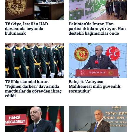
Türkiye, İsrail'in UAD
Pakistan'da İmran Han
davasında beyanda
partisi iktidara yürüyor: Han
bulunacak
destekli bağımsızlar önde
TSK'da skandal karar:
Bahçeli: "Anayasa
'Teğmen darbesi' davasında
Mahkemesi milli güvenlik
mağdurlar da görevden ihraç
sorunudur"
edildi