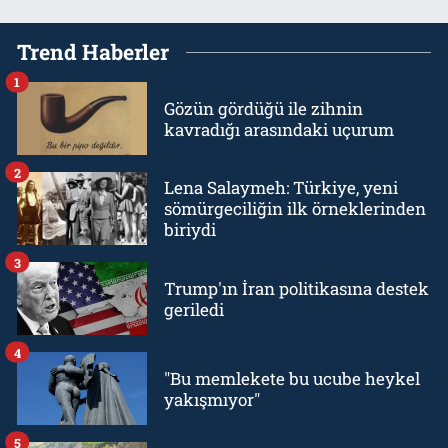
Trend Haberler
1
Gözün gördüğü ile zihnin
kavradığı arasındaki uçurum
2
Lena Salaymeh: Türkiye, yeni
sömürgeciliğin ilk örneklerinden
biriydi
3
Trump'ın İran politikasına destek
geriledi
4
"Bu memlekete bu ucube heykel
yakışmıyor"
5