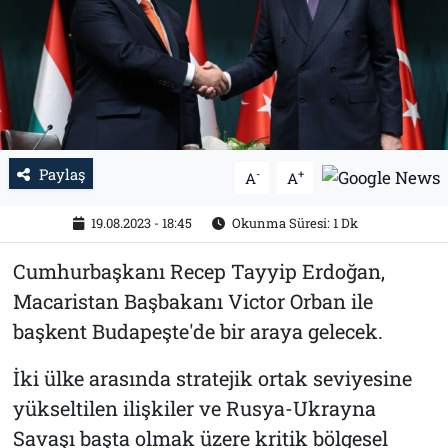
Tarih
İletişim
Künye
Paylaş
-
+
A
A
19.08.2023 - 18:45
Okunma Süresi: 1 Dk
Cumhurbaşkanı Recep Tayyip Erdoğan,
Macaristan Başbakanı Victor Orban ile
başkent Budapeşte'de bir araya gelecek.
İki ülke arasında stratejik ortak seviyesine
yükseltilen ilişkiler ve Rusya-Ukrayna
Savaşı başta olmak üzere kritik bölgesel