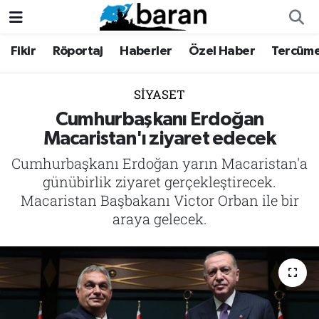
Fikir
Röportaj
Haberler
Özel Haber
Tercüm
Fikir
Fikir
Nöbetçi Eczaneler
Röportaj
Röportaj
Hava Durumu
SIYASET
Cumhurbaşkanı Erdoğan
Haberler
Haberler
Trafik Durumu
Macaristan'ı ziyaret edecek
Cumhurbaşkanı Erdoğan yarın Macaristan'a
Özel Haber
Özel Haber
Süper Lig Puan Durumu ve Fikstür
günübirlik ziyaret gerçekleştirecek.
Tercüme
Tercüme
Tüm Manşetler
Macaristan Başbakanı Victor Orban ile bir
araya gelecek.
İktibas
İktibas
Son Dakika Haberleri
Büyük Doğu-İbda
Büyük Doğu-İbda
Haber Arşivi
Dergi
Dergi