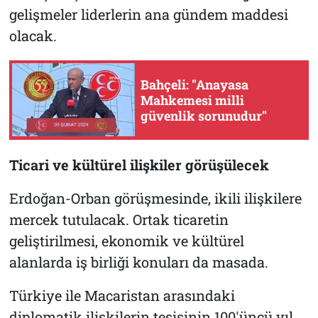
gelişmeler liderlerin ana gündem maddesi
olacak.
Bahçeli: "Anayasa
Mahkemesi milli
güvenlik sorunudur"
Ticari ve kültürel ilişkiler görüşülecek
Erdoğan-Orban görüşmesinde, ikili ilişkilere
mercek tutulacak. Ortak ticaretin
geliştirilmesi, ekonomik ve kültürel
alanlarda iş birliği konuları da masada.
Türkiye ile Macaristan arasındaki
diplomatik ilişkilerin tesisinin 100'üncü yıl