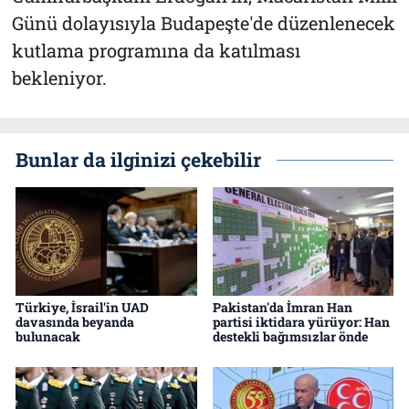
Günü dolayısıyla Budapeşte'de düzenlenecek
kutlama programına da katılması
bekleniyor.
Bunlar da ilginizi çekebilir
Türkiye, İsrail'in UAD
Pakistan'da İmran Han
davasında beyanda
partisi iktidara yürüyor: Han
bulunacak
destekli bağımsızlar önde