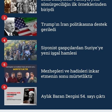
sömürgeciliğin ilk örneklerinden
biriydi
3
Trump'ın İran politikasına destek
geriledi
4
Siyonist gaspçılardan Suriye'ye
yeni işgal hamlesi
5
Mezhepleri ve hadisleri inkar
etmenin sonu mürtetliktir
6
Aylık Baran Dergisi 54. sayı çıktı