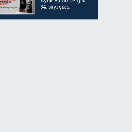
Aylık Baran Dergisi
54. sayı çıktı