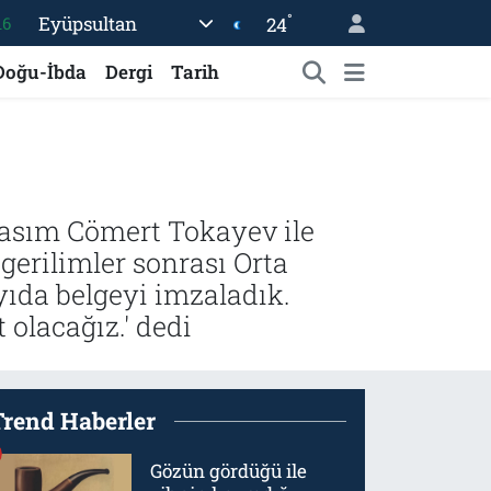
°
Eyüpsultan
24
16
%0
Doğu-İbda
Dergi
Tarih
08
%0
12
70
asım Cömert Tokayev ile
erilimler sonrası Orta
yıda belgeyi imzaladık.
 olacağız.' dedi
Trend Haberler
Gözün gördüğü ile