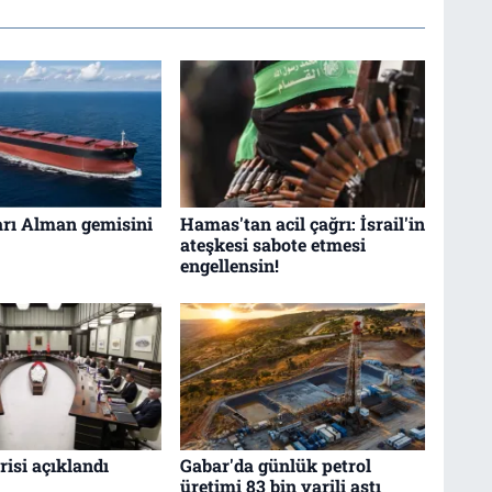
arı Alman gemisini
Hamas'tan acil çağrı: İsrail'in
ateşkesi sabote etmesi
engellensin!
isi açıklandı
Gabar'da günlük petrol
üretimi 83 bin varili aştı