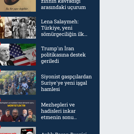
zihnin kavradığı
arasındaki uçurum
Lena Salaymeh:
Türkiye, yeni
sömürgeciliğin ilk
örneklerinden biriydi
Trump'ın İran
politikasına destek
geriledi
Siyonist gaspçılardan
Suriye'ye yeni işgal
hamlesi
Mezhepleri ve
hadisleri inkar
etmenin sonu
mürtetliktir