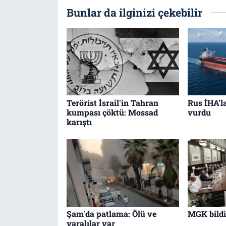
Bunlar da ilginizi çekebilir
Terörist İsrail'in Tahran
Rus İHA’l
kumpası çöktü: Mossad
vurdu
karıştı
Şam'da patlama: Ölü ve
MGK bildir
yaralılar var