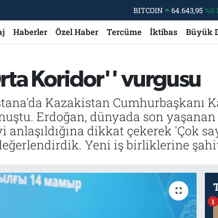
BITCOIN
64.643,95
%0.
DOLAR
47,6704
aj
Haberler
Özel Haber
Tercüme
İktibas
Büyük 
EURO
55,0406
%-0.
STERLİN
64,2143
ta Koridor'' vurgusu
GRAM ALTIN
6500.87
%0.
BİST100
13.799
%
tana'da Kazakistan Cumhurbaşkanı K
onuştu. Erdoğan, dünyada son yaşanan g
 anlaşıldığına dikkat çekerek 'Çok sa
eğerlendirdik. Yeni iş birliklerine şahit
1