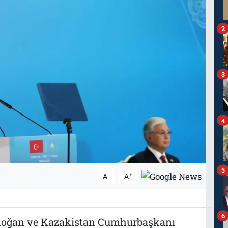
2
3
4
5
-
+
A
A
6
doğan ve Kazakistan Cumhurbaşkanı