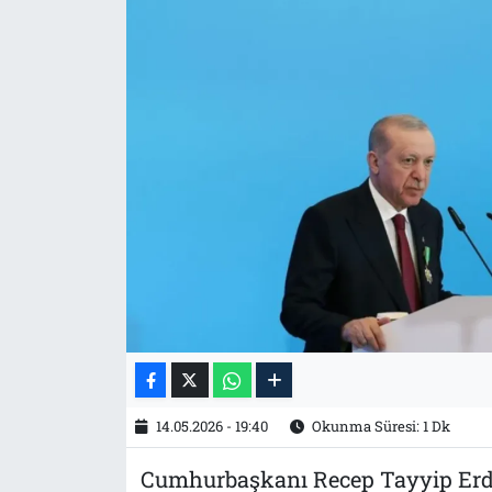
Tarih
İletişim
Künye
14.05.2026 - 19:40
Okunma Süresi: 1 Dk
Cumhurbaşkanı Recep Tayyip Er