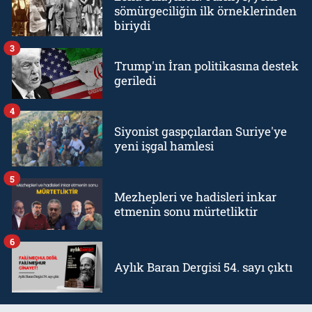
sömürgeciliğin ilk örneklerinden
biriydi
3
Trump'ın İran politikasına destek
geriledi
4
Siyonist gaspçılardan Suriye'ye
yeni işgal hamlesi
5
Mezhepleri ve hadisleri inkar
etmenin sonu mürtetliktir
6
Aylık Baran Dergisi 54. sayı çıktı