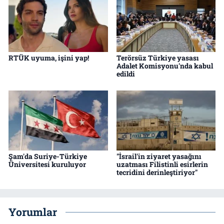
RTÜK uyuma, işini yap!
Terörsüz Türkiye yasası
Adalet Komisyonu'nda kabul
edildi
Şam'da Suriye-Türkiye
"İsrail'in ziyaret yasağını
Üniversitesi kuruluyor
uzatması Filistinli esirlerin
tecridini derinleştiriyor"
Yorumlar