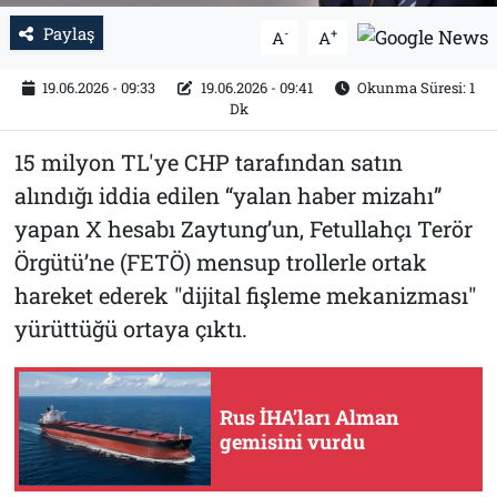
Paylaş
-
+
A
A
19.06.2026 - 09:33
19.06.2026 - 09:41
Okunma Süresi: 1
Dk
15 milyon TL'ye CHP tarafından satın
alındığı iddia edilen “yalan haber mizahı”
yapan X hesabı Zaytung’un, Fetullahçı Terör
Örgütü’ne (FETÖ) mensup trollerle ortak
hareket ederek "dijital fişleme mekanizması"
yürüttüğü ortaya çıktı.
Rus İHA’ları Alman
gemisini vurdu