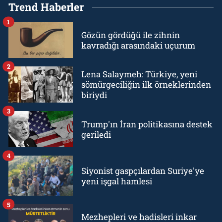
Trend Haberler
1
Gözün gördüğü ile zihnin
kavradığı arasındaki uçurum
2
Lena Salaymeh: Türkiye, yeni
sömürgeciliğin ilk örneklerinden
biriydi
3
Trump'ın İran politikasına destek
geriledi
4
Siyonist gaspçılardan Suriye'ye
yeni işgal hamlesi
5
Mezhepleri ve hadisleri inkar