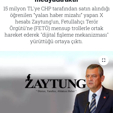
15 milyon TL'ye CHP tarafından satın alındığı
Tarih
İletişim
öğrenilen “yalan haber mizahı” yapan X
hesabı Zaytung’un, Fetullahçı Terör
Künye
Örgütü’ne (FETÖ) mensup trollerle ortak
hareket ederek "dijital fişleme mekanizması"
yürüttüğü ortaya çıktı.