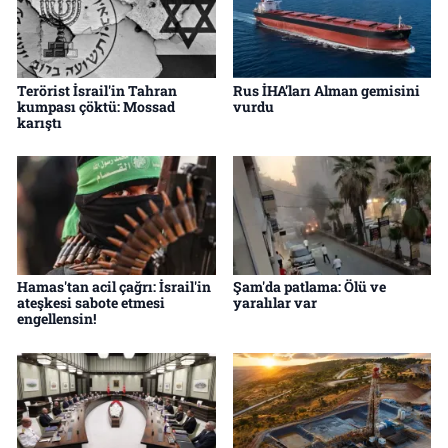
Terörist İsrail'in Tahran
Rus İHA’ları Alman gemisini
kumpası çöktü: Mossad
vurdu
karıştı
Hamas'tan acil çağrı: İsrail'in
Şam'da patlama: Ölü ve
ateşkesi sabote etmesi
yaralılar var
engellensin!