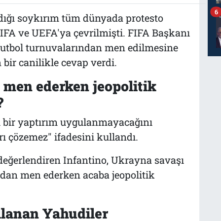
6
uladığı soykırım tüm dünyada protesto
FIFA ve UEFA'ya çevrilmişti. FIFA Başkanı
in futbol turnuvalarından men edilmesine
 bir canilikle cevap verdi.
 men ederken jeopolitik
?
ngi bir yaptırım uygulanmayacağını
arı çözemez" ifadesini kullandı.
 değerlendiren Infantino, Ukrayna savaşı
rdan men ederken acaba jeopolitik
ollanan Yahudiler