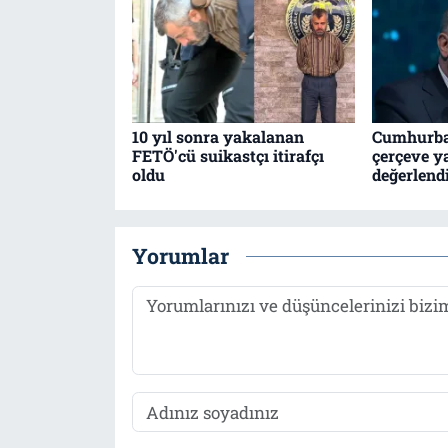
10 yıl sonra yakalanan
Cumhurba
FETÖ'cü suikastçı itirafçı
çerçeve y
oldu
değerlend
Yorumlar