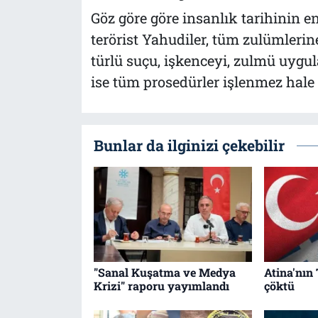
Göz göre göre insanlık tarihinin e
terörist Yahudiler, tüm zulümler
türlü suçu, işkenceyi, zulmü uyg
ise tüm prosedürler işlenmez hale 
Bunlar da ilginizi çekebilir
"Sanal Kuşatma ve Medya
Atina'nın 
Krizi" raporu yayımlandı
çöktü