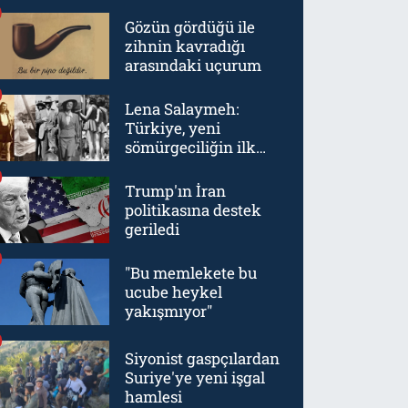
Gözün gördüğü ile
zihnin kavradığı
arasındaki uçurum
Lena Salaymeh:
Türkiye, yeni
sömürgeciliğin ilk
örneklerinden biriydi
Trump'ın İran
politikasına destek
geriledi
"Bu memlekete bu
ucube heykel
yakışmıyor"
Siyonist gaspçılardan
Suriye'ye yeni işgal
hamlesi