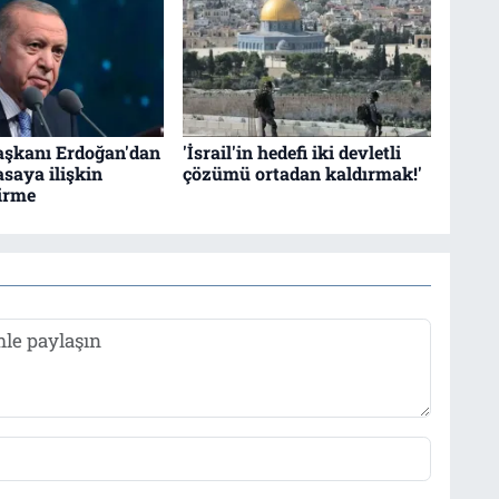
şkanı Erdoğan'dan
'İsrail'in hedefi iki devletli
asaya ilişkin
çözümü ortadan kaldırmak!'
irme