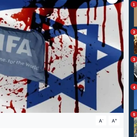
1
2
3
4
5
-
+
A
A