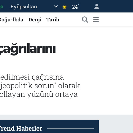
°
Eyüpsultan
24
66
05
Doğu-İbda
Dergi
Tarih
18
22
çağrılarını
54
%0
 edilmesi çağrısına
jeopolitik sorun" olarak
 kollayan yüzünü ortaya
Trend Haberler