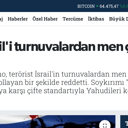
BITCOIN
64.475,47
%0.
DOLAR
47,5971
%0.
aj
Haberler
Özel Haber
Tercüme
İktibas
Büyük 
EURO
55,1336
%0.
STERLİN
64,2534
%0.
ail'i turnuvalardan men 
GRAM ALTIN
6527.85
%0.
BİST100
13.703
o, terörist İsrail'in turnuvalardan men
layan bir şekilde reddetti. Soykırımı "
ya karşı çifte standartıyla Yahudileri