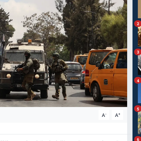
2
3
4
5
-
+
A
A
6