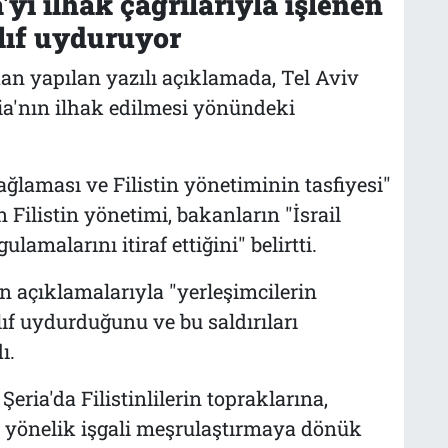
ia'yı ilhak çağrılarıyla işlenen
ılıf uyduruyor
ndan yapılan yazılı açıklamada, Tel Aviv
ia'nın ilhak edilmesi yönündeki
sağlaması ve Filistin yönetiminin tasfiyesi"
Filistin yönetimi, bakanların "İsrail
ulamalarını itiraf ettiğini" belirtti.
erin açıklamalarıyla "yerleşimcilerin
ılıf uydurduğunu ve bu saldırıları
ı.
eria'da Filistinlilerin topraklarına,
 yönelik işgali meşrulaştırmaya dönük