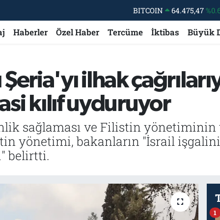
DOLAR
47,5971
%0.
EURO
55,1336
%0.
aj
Haberler
Özel Haber
Tercüme
İktibas
Büyük 
STERLİN
64,2534
%0.
GRAM ALTIN
6527.85
%0.
atı Şeria'yı ilhak çağrılar
BİST100
13.703
asi kılıf uyduruyor
BITCOIN
64.475,47
%0.
enlik sağlaması ve Filistin yönetiminin
in yönetimi, bakanların "İsrail işgalini
 belirtti.
1