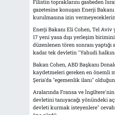
Filistin topraklarını gasbeden İsra
gazetesine konuşan Enerji Bakanı E
kurulmasına izin vermeyeceklerin
Enerji Bakanı Eli Cohen, Tel Aviv 
17 yeni yasa dışı yerleşim birimin
düzenlenen tören sonrası yaptığı
kadar tek devletin "Yahudi halkına a
Bakan Cohen, ABD Başkanı Donald
kaydetmeleri gereken en önemli mes
Şeria'da "egemenlik ilanı" olduğunu
Aralarında Fransa ve İngiltere'nin 
devletini tanıyacağı yönündeki açık
devleti kurmak isteyenlere" cevab
öne sürdü.