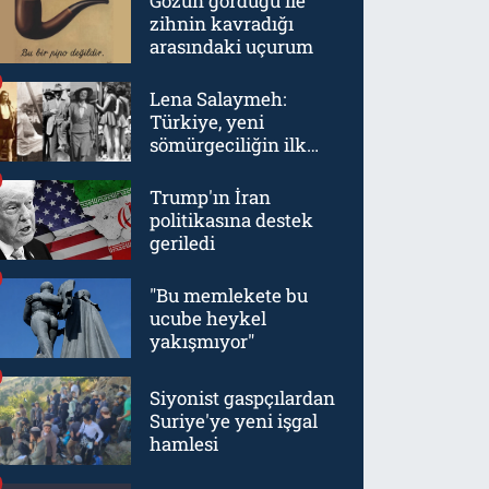
Gözün gördüğü ile
zihnin kavradığı
arasındaki uçurum
Lena Salaymeh:
Türkiye, yeni
sömürgeciliğin ilk
örneklerinden biriydi
Trump'ın İran
politikasına destek
geriledi
"Bu memlekete bu
ucube heykel
yakışmıyor"
Siyonist gaspçılardan
Suriye'ye yeni işgal
hamlesi