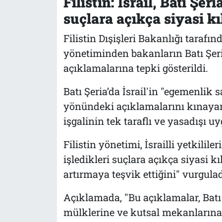
Filistin: İsrail, Batı Şer
suçlara açıkça siyasi k
Filistin Dışişleri Bakanlığı tarafı
yönetiminden bakanların Batı Şer
açıklamalarına tepki gösterildi.
Batı Şeria’da İsrail'in "egemenlik 
yönündeki açıklamalarını kınayan 
işgalinin tek taraflı ve yasadışı uyg
Filistin yönetimi, İsrailli yetkilil
işledikleri suçlara açıkça siyasi k
artırmaya teşvik ettiğini" vurgulad
Açıklamada, "Bu açıklamalar, Batı Ş
mülklerine ve kutsal mekanlarına