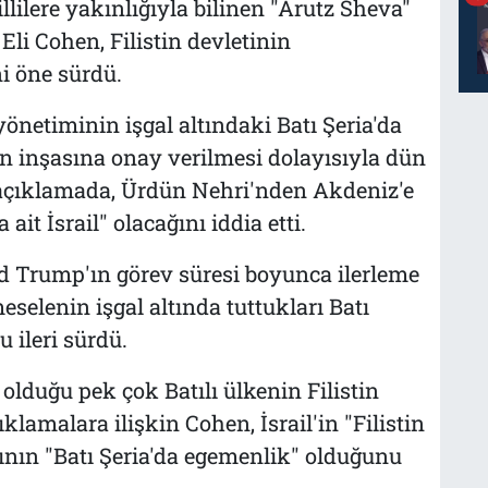
illilere yakınlığıyla bilinen "Arutz Sheva"
li Cohen, Filistin devletinin
i öne sürdü.
yönetiminin işgal altındaki Batı Şeria'da
in inşasına onay verilmesi dolayısıyla dün
 açıklamada, Ürdün Nehri'nden Akdeniz'e
it İsrail" olacağını iddia etti.
 Trump'ın görev süresi boyunca ilerleme
elenin işgal altında tuttukları Batı
 ileri sürdü.
olduğu pek çok Batılı ülkenin Filistin
lamalara ilişkin Cohen, İsrail'in "Filistin
ının "Batı Şeria'da egemenlik" olduğunu