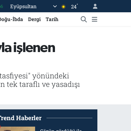
°
Eyüpsultan
24
05
18
Doğu-İbda
Dergi
Tarih
22
54
ıyla işlenen
%0
66
 tasfiyesi" yönündeki
n tek taraflı ve yasadışı
Trend Haberler