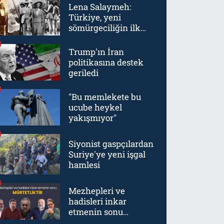
Lena Salaymeh:
Türkiye, yeni
sömürgeciliğin ilk
örneklerinden biriydi
Trump'ın İran
politikasına destek
geriledi
"Bu memlekete bu
ucube heykel
yakışmıyor"
Siyonist gaspçılardan
Suriye'ye yeni işgal
hamlesi
Mezhepleri ve
hadisleri inkar
etmenin sonu
mürtetliktir