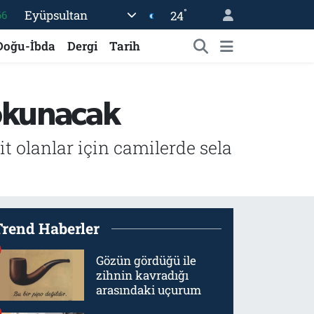
°
Eyüpsultan
24
66
05
Doğu-İbda
Dergi
Tarih
18
22
a okunacak
54
11
hit olanlar için camilerde sela
Trend Haberler
Gözün gördüğü ile
zihnin kavradığı
arasındaki uçurum