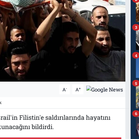
3
4
5
-
+
A
A
k
6
rail'in Filistin'e saldırılarında hayatını
unacağını bildirdi.