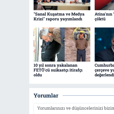
"Sanal Kuşatma ve Medya
Atina'nın 
Krizi" raporu yayımlandı
çöktü
10 yıl sonra yakalanan
Cumhurba
FETÖ'cü suikastçı itirafçı
çerçeve y
oldu
değerlend
Yorumlar