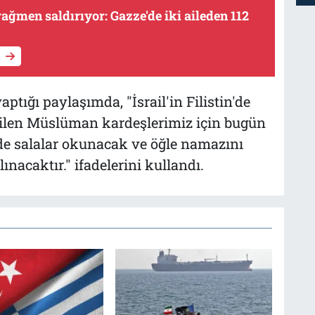
rağmen saldırıyor: Gazze'de iki aileden 112
tığı paylaşımda, "İsrail'in Filistin'de
edilen Müslüman kardeşlerimiz için bugün
de salalar okunacak ve öğle namazını
nacaktır." ifadelerini kullandı.