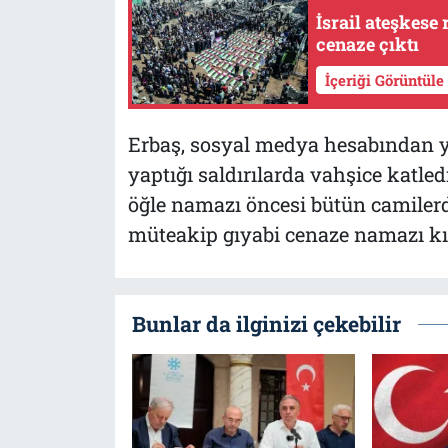
İsrail ateşkese 
cenaze çıktı
İçeriği Görüntüle
Erbaş, sosyal medya hesabından yap
yaptığı saldırılarda vahşice katl
öğle namazı öncesi bütün camiler
müteakip gıyabi cenaze namazı kılı
Bunlar da ilginizi çekebilir