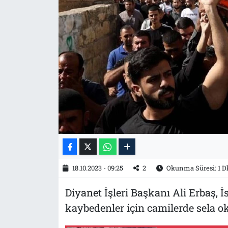
Tarih
İletişim
Künye
18.10.2023 - 09:25
2
Okunma Süresi: 1 D
Diyanet İşleri Başkanı Ali Erbaş, İs
kaybedenler için camilerde sela ok