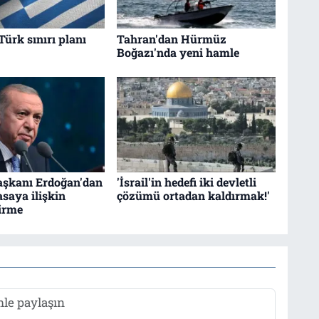
Türk sınırı planı
Tahran'dan Hürmüz
Boğazı'nda yeni hamle
şkanı Erdoğan'dan
'İsrail'in hedefi iki devletli
asaya ilişkin
çözümü ortadan kaldırmak!'
irme