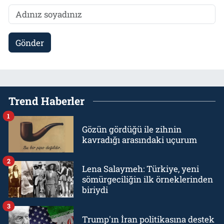
Gönder
Trend Haberler
1
Gözün gördüğü ile zihnin
kavradığı arasındaki uçurum
2
Lena Salaymeh: Türkiye, yeni
sömürgeciliğin ilk örneklerinden
biriydi
3
Trump'ın İran politikasına destek