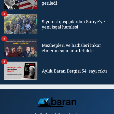
geriledi
4
Siyonist gaspçılardan Suriye'ye
yeni işgal hamlesi
5
Mezhepleri ve hadisleri inkar
etmenin sonu mürtetliktir
6
Aylık Baran Dergisi 54. sayı çıktı