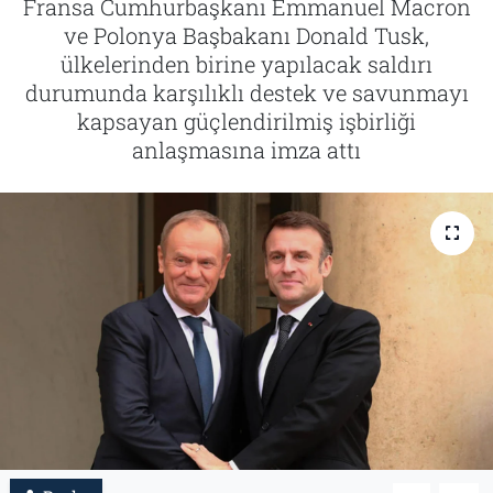
Fransa Cumhurbaşkanı Emmanuel Macron
ve Polonya Başbakanı Donald Tusk,
Tarih
İletişim
ülkelerinden birine yapılacak saldırı
durumunda karşılıklı destek ve savunmayı
Künye
kapsayan güçlendirilmiş işbirliği
anlaşmasına imza attı