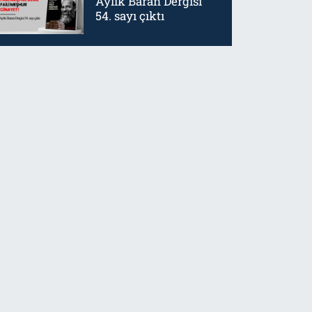
Aylık Baran Dergisi
54. sayı çıktı