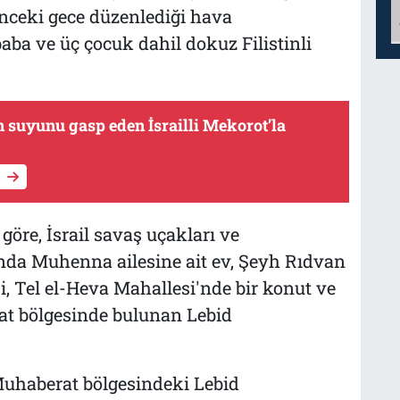
önceki gece düzenlediği hava
baba ve üç çocuk dahil dokuz Filistinli
in suyunu gasp eden İsrailli Mekorot’la
göre, İsrail savaş uçakları ve
'nda Muhenna ailesine ait ev, Şeyh Rıdvan
, Tel el-Heva Mahallesi'nde bir konut ve
t bölgesinde bulunan Lebid
Muhaberat bölgesindeki Lebid