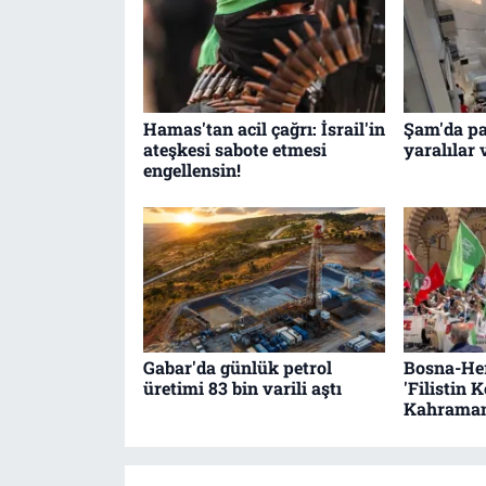
Hamas'tan acil çağrı: İsrail'in
Şam'da pa
ateşkesi sabote etmesi
yaralılar 
engellensin!
Gabar'da günlük petrol
Bosna-Her
üretimi 83 bin varili aştı
'Filistin 
Kahraman