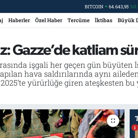
BITCOIN
64.643,95
%0.
DOLAR
47,6006
%0.
aj
Haberler
Özel Haber
Tercüme
İktibas
Büyük 
EURO
55,0250
%0.
STERLİN
64,2398
%0
iz: Gazze’de katliam sü
GRAM ALTIN
6500.87
%0.
BİST100
13.799
%
rasında işgali her geçen gün büyüten İs
pılan hava saldırılarında aynı aileden
im 2025’te yürürlüğe giren ateşkesten bu
1