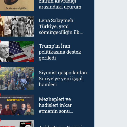
zihnin kavradığı
arasındaki uçurum
Lena Salaymeh:
Türkiye, yeni
sömürgeciliğin ilk
örneklerinden biriydi
Trump'ın İran
politikasına destek
geriledi
Siyonist gaspçılardan
Suriye'ye yeni işgal
hamlesi
Mezhepleri ve
hadisleri inkar
etmenin sonu
mürtetliktir