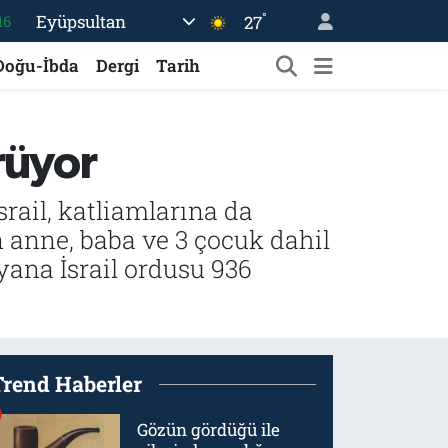
°
Eyüpsultan
27
16
06
Doğu-İbda
Dergi
Tarih
02
.2
rüyor
12
70
rail, katliamlarına da
 anne, baba ve 3 çocuk dahil
 yana İsrail ordusu 936
Trend Haberler
Gözün gördüğü ile