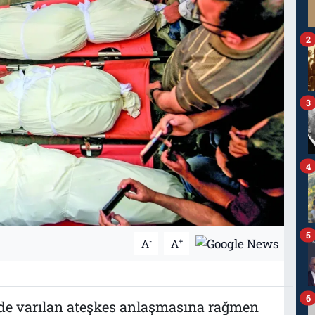
2
3
4
5
-
+
A
A
6
’de varılan ateşkes anlaşmasına rağmen