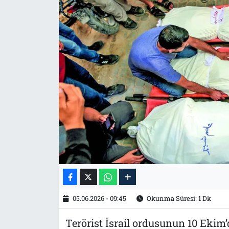
Tarih
İletişim
Künye
05.06.2026 - 09:45
Okunma Süresi: 1 Dk
Terörist İsrail ordusunun 10 Ekim