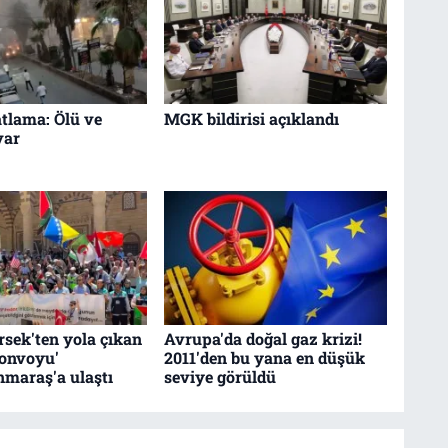
tlama: Ölü ve
MGK bildirisi açıklandı
var
sek'ten yola çıkan
Avrupa'da doğal gaz krizi!
Konvoyu'
2011'den bu yana en düşük
maraş'a ulaştı
seviye görüldü