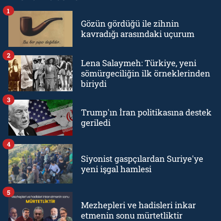
1
Gözün gördüğü ile zihnin
kavradığı arasındaki uçurum
2
Lena Salaymeh: Türkiye, yeni
sömürgeciliğin ilk örneklerinden
biriydi
3
Trump'ın İran politikasına destek
geriledi
4
Siyonist gaspçılardan Suriye'ye
yeni işgal hamlesi
5
Mezhepleri ve hadisleri inkar
etmenin sonu mürtetliktir