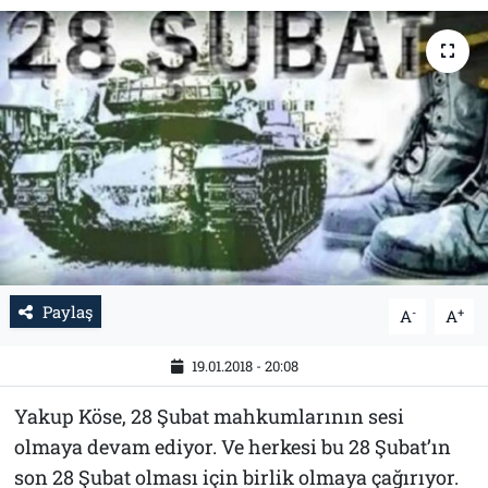
Tarih
İletişim
Künye
Paylaş
-
+
A
A
19.01.2018 - 20:08
Yakup Köse, 28 Şubat mahkumlarının sesi
olmaya devam ediyor. Ve herkesi bu 28 Şubat’ın
son 28 Şubat olması için birlik olmaya çağırıyor.