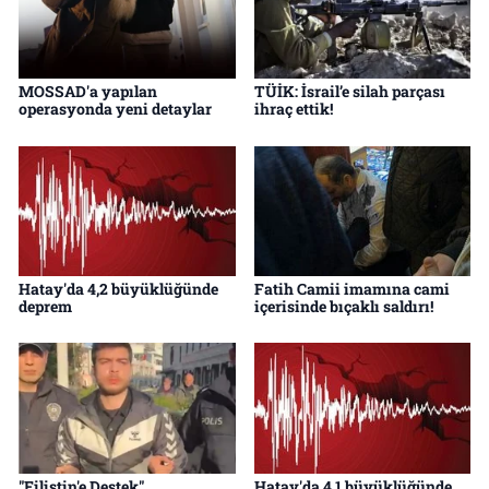
MOSSAD'a yapılan
TÜİK: İsrail’e silah parçası
operasyonda yeni detaylar
ihraç ettik!
Hatay'da 4,2 büyüklüğünde
Fatih Camii imamına cami
deprem
içerisinde bıçaklı saldırı!
"Filistin'e Destek"
Hatay'da 4,1 büyüklüğünde