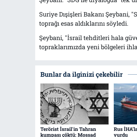
Suriye Dışişleri Bakanı Şeybani, "S
toprağı esas aldıklarını söyledi.
Şeybani, "İsrail tehditleri hala güv
topraklarımızda yeni bölgeleri ihlal
Bunlar da ilginizi çekebilir
Terörist İsrail'in Tahran
Rus İHA’l
kumpası çöktü: Mossad
vurdu