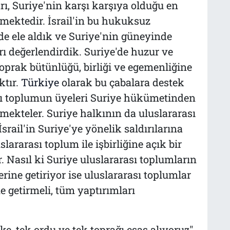
arı, Suriye'nin karşı karşıya olduğu en
tmektedir. İsrail'in bu hukuksuz
 ele aldık ve Suriye'nin güneyinde
rı değerlendirdik. Suriye'de huzur ve
oprak bütünlüğü, birliği ve egemenliğine
ktır.
Türkiye
olarak bu çabalara destek
sı toplumun üyeleri Suriye hükümetinden
irmekteler. Suriye halkının da uluslararası
srail'in Suriye'ye yönelik saldırılarına
slararası toplum ile işbirliğine açık bir
 Nasıl ki Suriye uluslararası toplumların
erine getiriyor ise uluslararası toplumlar
e getirmeli, tüm yaptırımları
ke, tek ordu ve tek toprağı esas alıyoruz"