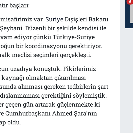
6
ır başları:
misafirimiz var.
Suriye
Dışişleri Bakanı
ybani. Düzenli bir şekilde kendisi ile
evam ediyor çünkü Türkiye-Suriye
k yoğun bir koordinasyonu gerektiriyor.
alk meclisi seçimleri gerçekleşti.
uzun uzadıya konuştuk. Fikirlerimiz
ık kaynağı olmaktan çıkarılması
sunda alınması gereken tedbirlerin şart
 dışlanmaması gerektiğini söylemiştik.
er geçen gün artarak güçlenmekte ki
iye Cumhurbaşkanı Ahmed Şara'nın
ap oldu.