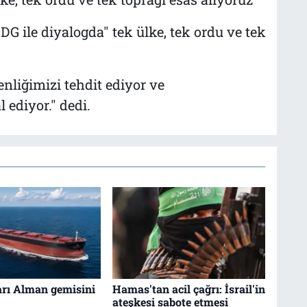
DG ile diyalogda" tek ülke, tek ordu ve tek
enliğimizi tehdit ediyor ve
 ediyor." dedi.
arı Alman gemisini
Hamas'tan acil çağrı: İsrail'in
ateşkesi sabote etmesi