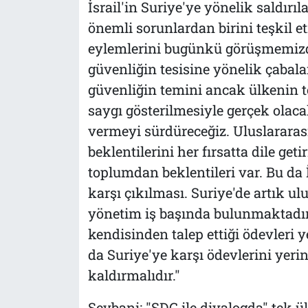
İsrail'in Suriye'ye yönelik saldırıl
önemli sorunlardan birini teşkil e
eylemlerini bugünkü görüşmemizde
güvenliğin tesisine yönelik çabala
güvenliğin temini ancak ülkenin t
saygı gösterilmesiyle gerçek olaca
vermeyi sürdüreceğiz. Uluslarara
beklentilerini her fırsatta dile get
toplumdan beklentileri var. Bu da İ
karşı çıkılması. Suriye'de artık ulu
yönetim iş başında bulunmaktadır.
kendisinden talep ettiği ödevleri y
da Suriye'ye karşı ödevlerini yerin
kaldırmalıdır."
Şeybani: "SDG ile diyalogda" tek ül