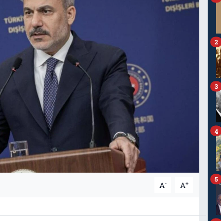
2
3
4
5
-
+
A
A