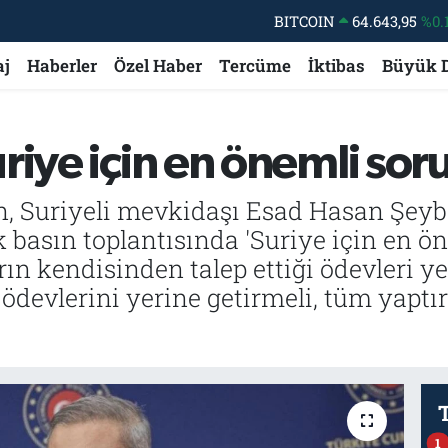
BITCOIN
64.643,95
%0.
DOLAR
47,6704
aj
Haberler
Özel Haber
Tercüme
İktibas
Büyük 
EURO
55,0406
%-0.
STERLİN
64,2143
iye için en önemli sorun
GRAM ALTIN
6500.87
%0.
BİST100
13.799
%
n, Suriyeli mevkidaşı Esad Hasan Şeyba
 basın toplantısında 'Suriye için en öne
ın kendisinden talep ettiği ödevleri yer
ödevlerini yerine getirmeli, tüm yaptırı
1