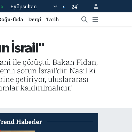
16
°
Eyüpsultan
24
%0
Doğu-İbda
Dergi
Tarih
08
%0
 İsrail"
12
70
ni ile görüştü. Bakan Fidan,
mli sorun İsrail'dir. Nasıl ki
ine getiriyor, uluslararası
mlar kaldırılmalıdır.'
Trend Haberler