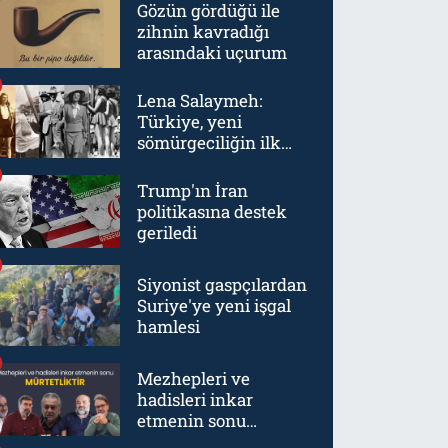
Gözün gördüğü ile
zihnin kavradığı
arasındaki uçurum
Lena Salaymeh:
Türkiye, yeni
sömürgeciliğin ilk
örneklerinden biriydi
Trump'ın İran
politikasına destek
geriledi
Siyonist gaspçılardan
Suriye'ye yeni işgal
hamlesi
Mezhepleri ve
hadisleri inkar
etmenin sonu
mürtetliktir