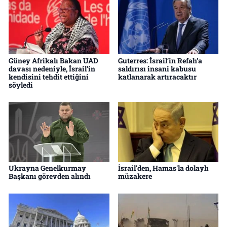
Güney Afrikalı Bakan UAD
Guterres: İsrail’in Refah’a
davası nedeniyle, İsrail'in
saldırısı insani kabusu
kendisini tehdit ettiğini
katlanarak artıracaktır
söyledi
Ukrayna Genelkurmay
İsrail'den, Hamas'la dolaylı
Başkanı görevden alındı
müzakere