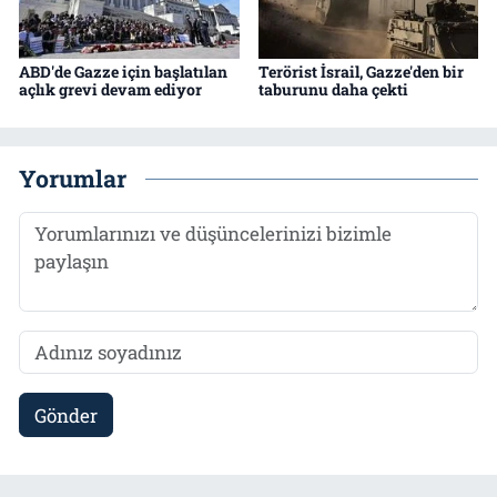
ABD'de Gazze için başlatılan
Terörist İsrail, Gazze'den bir
açlık grevi devam ediyor
taburunu daha çekti
Yorumlar
Gönder