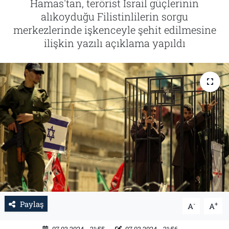
Hamas'tan, terörist İsrail güçlerinin
alıkoyduğu Filistinlilerin sorgu
Tarih
İletişim
merkezlerinde işkenceyle şehit edilmesine
ilişkin yazılı açıklama yapıldı
Künye
Paylaş
-
+
A
A