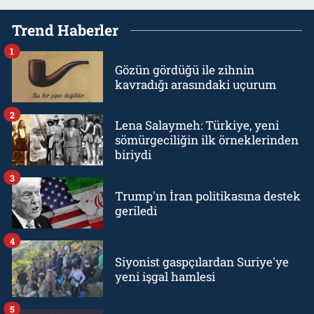
Trend Haberler
1
Gözün gördüğü ile zihnin
kavradığı arasındaki uçurum
2
Lena Salaymeh: Türkiye, yeni
sömürgeciliğin ilk örneklerinden
biriydi
3
Trump'ın İran politikasına destek
geriledi
4
Siyonist gaspçılardan Suriye'ye
yeni işgal hamlesi
5