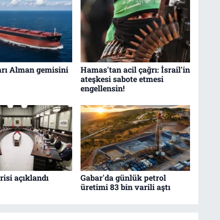
arı Alman gemisini
Hamas'tan acil çağrı: İsrail'in
ateşkesi sabote etmesi
engellensin!
isi açıklandı
Gabar'da günlük petrol
üretimi 83 bin varili aştı