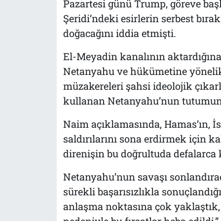
Pazartesi günü Trump, göreve baş
Şeridi’ndeki esirlerin serbest bı
doğacağını iddia etmişti.
El-Meyadin kanalının aktardığına
Netanyahu ve hükümetine yönelik 
müzakereleri şahsi ideolojik çıkar
kullanan Netanyahu’nun tutumuna i
Naim açıklamasında, Hamas’ın, İsra
saldırılarını sona erdirmek için ka
direnişin bu doğrultuda defalarca 
Netanyahu’nun savaşı sonlandırac
sürekli başarısızlıkla sonuçlandığ
anlaşma noktasına çok yaklaştık,
nedeniyle bu fırsatlar heba edildi,