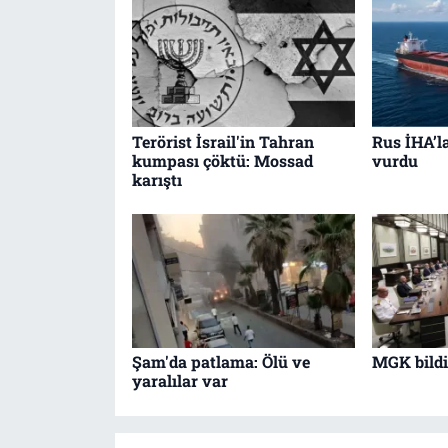
Terörist İsrail'in Tahran
Rus İHA’l
kumpası çöktü: Mossad
vurdu
karıştı
Şam'da patlama: Ölü ve
MGK bildir
yaralılar var