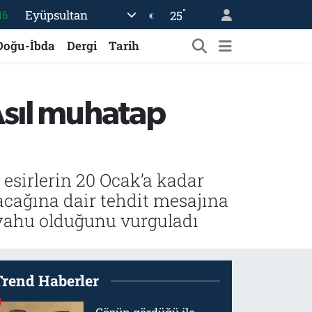
°
Eyüpsultan
25
16
06
Doğu-İbda
Dergi
Tarih
02
.2
Asıl muhatap
12
70
sirlerin 20 Ocak’a kadar
acağına dair tehdit mesajına
yahu olduğunu vurguladı
Trend Haberler