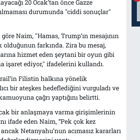
layacağı 20 Ocak’tan önce Gazze
rakılmaması durumunda "ciddi sonuçlar"
 göre Naim, "Hamas, Trump’ın mesajının
olduğunun farkında. Zira bu mesaj,
larına hizmet eden şeytani bir oyun gibi
şaret ediyor," ifadelerini kullandı.
il’in Filistin halkına yönelik
lıcı bir ateşkes hedeflediğini vurguladı ve
kamuoyuna çağrı yaptığını belirtti.
ak bir anlaşmaya varma girişimlerinin
ını ifade eden Naim, “Pek çok kez
 ancak Netanyahu’nun acımasız kararları
” değerlendirmesini yaptı.