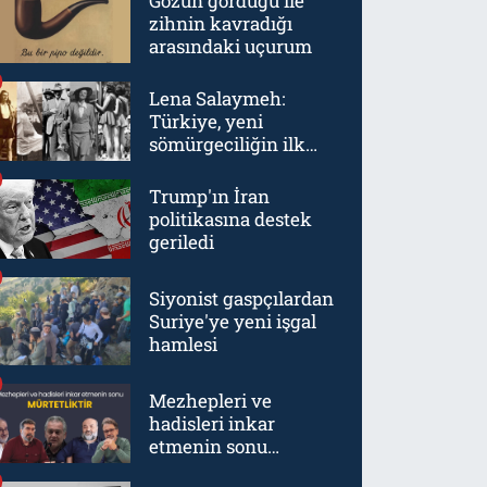
Gözün gördüğü ile
zihnin kavradığı
arasındaki uçurum
Lena Salaymeh:
Türkiye, yeni
sömürgeciliğin ilk
örneklerinden biriydi
Trump'ın İran
politikasına destek
geriledi
Siyonist gaspçılardan
Suriye'ye yeni işgal
hamlesi
Mezhepleri ve
hadisleri inkar
etmenin sonu
mürtetliktir