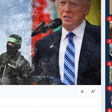
2
3
4
5
-
+
A
A
6