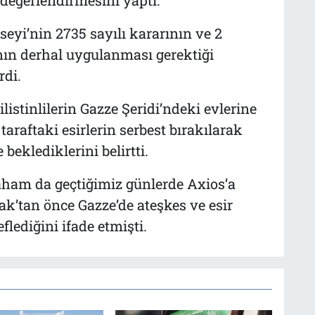
yi’nin 2735 sayılı kararının ve 2
ın derhal uygulanması gerektiği
rdi.
istinlilerin Gazze Şeridi’ndeki evlerine
taraftaki esirlerin serbest bırakılarak
beklediklerini belirtti.
aham da geçtiğimiz günlerde
Axios
’a
ak’tan önce Gazze’de ateşkes ve esir
lediğini ifade etmişti.