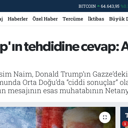
BITCOIN
64.643,95
%0.
DOLAR
47,6006
%0.
aj
Haberler
Özel Haber
Tercüme
İktibas
Büyük 
EURO
55,0250
%0.
STERLİN
64,2398
%0
'ın tehdidine cevap: 
GRAM ALTIN
6500.87
%0.
BİST100
13.799
%
im Naim, Donald Trump’ın Gazze’deki e
unda Orta Doğu’da “ciddi sonuçlar” ol
p’ın mesajının esas muhatabının Netan
1