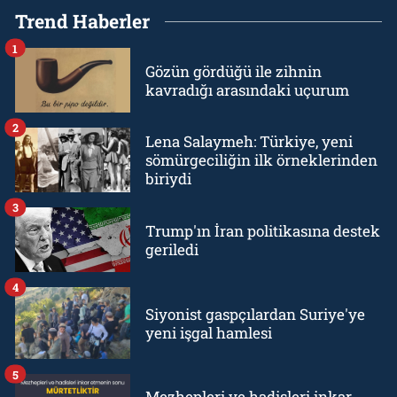
Trend Haberler
1
Gözün gördüğü ile zihnin
kavradığı arasındaki uçurum
2
Lena Salaymeh: Türkiye, yeni
sömürgeciliğin ilk örneklerinden
biriydi
3
Trump'ın İran politikasına destek
geriledi
4
Siyonist gaspçılardan Suriye'ye
yeni işgal hamlesi
5
Mezhepleri ve hadisleri inkar