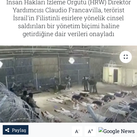
İnsan Hakları İzleme Örgütü (HRW) Direktör
Yardımcısı Claudio Francavilla, terörist
Tarih
İletişim
İsrail'in Filistinli esirlere yönelik cinsel
saldırıları bir yönetim biçimi haline
Künye
getirdiğine dair verileri onayladı
Paylaş
-
+
A
A