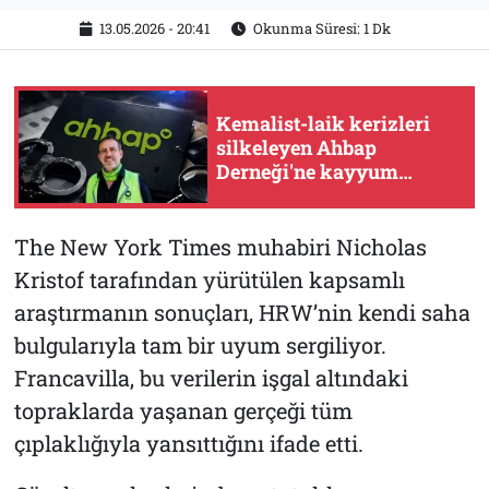
13.05.2026 - 20:41
Okunma Süresi: 1 Dk
Kemalist-laik kerizleri
silkeleyen Ahbap
Derneği'ne kayyum
atandı
The New York Times muhabiri Nicholas
Kristof tarafından yürütülen kapsamlı
araştırmanın sonuçları, HRW’nin kendi saha
bulgularıyla tam bir uyum sergiliyor.
Francavilla, bu verilerin işgal altındaki
topraklarda yaşanan gerçeği tüm
çıplaklığıyla yansıttığını ifade etti.