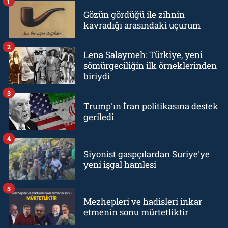
1
Gözün gördüğü ile zihnin
kavradığı arasındaki uçurum
2
Lena Salaymeh: Türkiye, yeni
sömürgeciliğin ilk örneklerinden
biriydi
3
Trump'ın İran politikasına destek
geriledi
4
Siyonist gaspçılardan Suriye'ye
yeni işgal hamlesi
5
Mezhepleri ve hadisleri inkar
etmenin sonu mürtetliktir