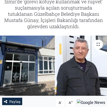
İzmir'de 'görevi kötüye kullanmak ve rüşvet'
suçlamasıyla açılan soruşturmada
Tarih
İletişim
tutuklanan Güzelbahçe Belediye Başkanı
Mustafa Günay, İçişleri Bakanlığı tarafından
Künye
görevden uzaklaştırıldı.
Paylaş
-
+
A
A