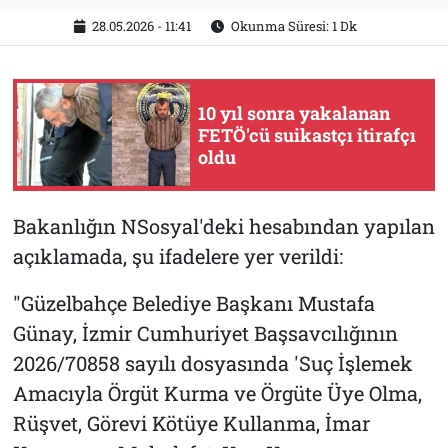
28.05.2026 - 11:41
Okunma Süresi: 1 Dk
10 yıl sonra yakalanan
FETÖ'cü suikastçı itirafçı
oldu
Bakanlığın NSosyal'deki hesabından yapılan
açıklamada, şu ifadelere yer verildi:
"Güzelbahçe Belediye Başkanı Mustafa
Günay, İzmir Cumhuriyet Başsavcılığının
2026/70858 sayılı dosyasında 'Suç İşlemek
Amacıyla Örgüt Kurma ve Örgüte Üye Olma,
Rüşvet, Görevi Kötüye Kullanma, İmar