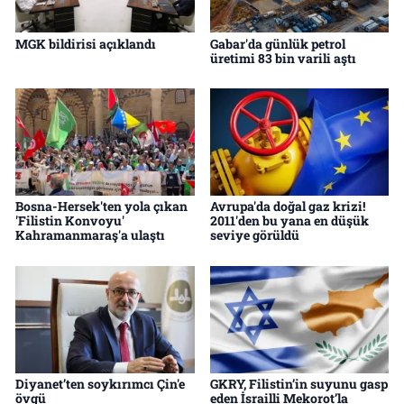
MGK bildirisi açıklandı
Gabar'da günlük petrol
üretimi 83 bin varili aştı
Bosna-Hersek'ten yola çıkan
Avrupa'da doğal gaz krizi!
'Filistin Konvoyu'
2011'den bu yana en düşük
Kahramanmaraş'a ulaştı
seviye görüldü
Diyanet’ten soykırımcı Çin'e
GKRY, Filistin’in suyunu gasp
övgü
eden İsrailli Mekorot’la