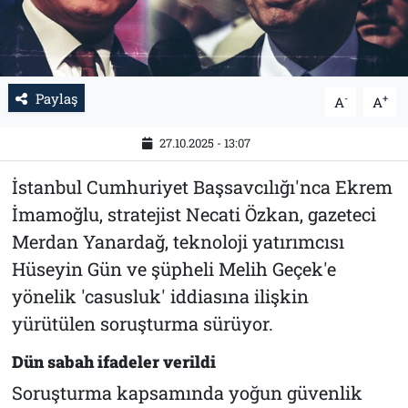
Paylaş
-
+
A
A
27.10.2025 - 13:07
İstanbul Cumhuriyet Başsavcılığı'nca Ekrem
İmamoğlu, stratejist Necati Özkan, gazeteci
Merdan Yanardağ, teknoloji yatırımcısı
Hüseyin Gün ve şüpheli Melih Geçek'e
yönelik 'casusluk' iddiasına ilişkin
yürütülen soruşturma sürüyor.
Dün sabah ifadeler verildi
Soruşturma kapsamında yoğun güvenlik