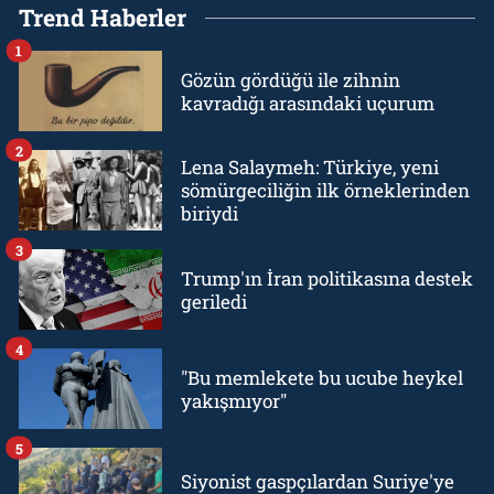
Trend Haberler
1
Gözün gördüğü ile zihnin
kavradığı arasındaki uçurum
2
Lena Salaymeh: Türkiye, yeni
sömürgeciliğin ilk örneklerinden
biriydi
3
Trump'ın İran politikasına destek
geriledi
4
"Bu memlekete bu ucube heykel
yakışmıyor"
5
Siyonist gaspçılardan Suriye'ye