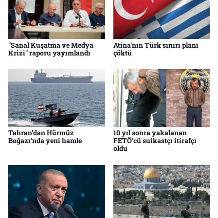
"Sanal Kuşatma ve Medya
Atina'nın Türk sınırı planı
Krizi" raporu yayımlandı
çöktü
Tahran'dan Hürmüz
10 yıl sonra yakalanan
Boğazı'nda yeni hamle
FETÖ'cü suikastçı itirafçı
oldu