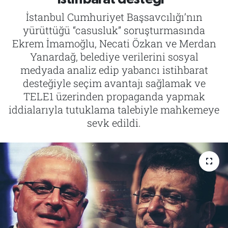
İstanbul Cumhuriyet Başsavcılığı’nın
Tarih
İletişim
yürüttüğü “casusluk” soruşturmasında
Ekrem İmamoğlu, Necati Özkan ve Merdan
Künye
Yanardağ, belediye verilerini sosyal
medyada analiz edip yabancı istihbarat
desteğiyle seçim avantajı sağlamak ve
TELE1 üzerinden propaganda yapmak
iddialarıyla tutuklama talebiyle mahkemeye
sevk edildi.