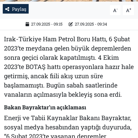
Paylaş
-
+
A
A
27.09.2025 - 09:15
27.09.2025 - 09:34
Irak-Türkiye Ham Petrol Boru Hattı, 6 Şubat
2023’te meydana gelen büyük depremlerden
sonra geçici olarak kapatılmıştı. 4 Ekim
2023’te BOTAŞ hattı operasyonlara hazır hale
getirmiş, ancak fiili akış uzun süre
başlamamıştı. Bugün sabah saatlerinde
vanaların açılmasıyla bekleyiş sona erdi.
Bakan Bayraktar’ın açıklaması
Enerji ve Tabii Kaynaklar Bakanı Bayraktar,
sosyal medya hesabından yaptığı duyuruda,
“6 Şubat 2023’te yaşanan depremler