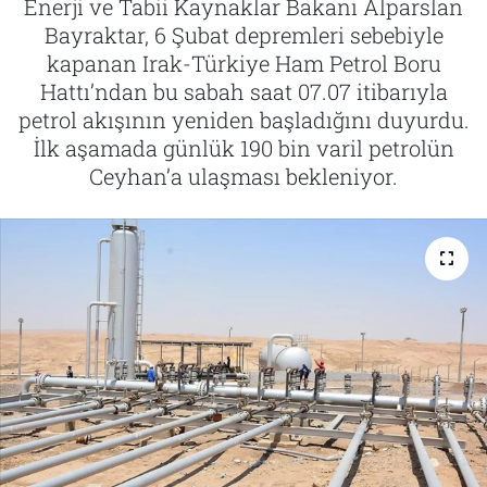
Enerji ve Tabii Kaynaklar Bakanı Alparslan
Bayraktar, 6 Şubat depremleri sebebiyle
Tarih
İletişim
kapanan Irak-Türkiye Ham Petrol Boru
Hattı’ndan bu sabah saat 07.07 itibarıyla
Künye
petrol akışının yeniden başladığını duyurdu.
İlk aşamada günlük 190 bin varil petrolün
Ceyhan’a ulaşması bekleniyor.