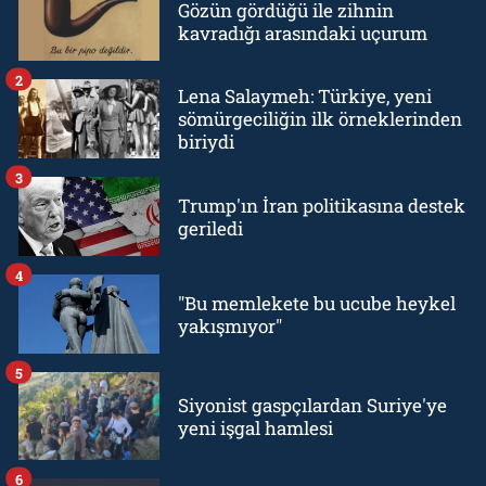
Gözün gördüğü ile zihnin
kavradığı arasındaki uçurum
2
Lena Salaymeh: Türkiye, yeni
sömürgeciliğin ilk örneklerinden
biriydi
3
Trump'ın İran politikasına destek
geriledi
4
"Bu memlekete bu ucube heykel
yakışmıyor"
5
Siyonist gaspçılardan Suriye'ye
yeni işgal hamlesi
6