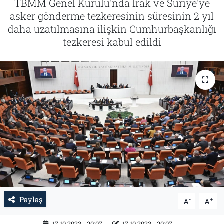
TBMM Genel Kurulu'nda Irak ve Suriye'ye
asker gönderme tezkeresinin süresinin 2 yıl
Tarih
İletişim
daha uzatılmasına ilişkin Cumhurbaşkanlığı
tezkeresi kabul edildi
Künye
Paylaş
-
+
A
A