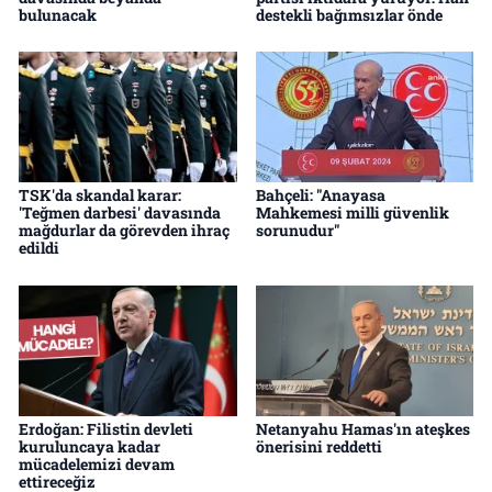
bulunacak
destekli bağımsızlar önde
TSK'da skandal karar:
Bahçeli: "Anayasa
'Teğmen darbesi' davasında
Mahkemesi milli güvenlik
mağdurlar da görevden ihraç
sorunudur"
edildi
Erdoğan: Filistin devleti
Netanyahu Hamas'ın ateşkes
kuruluncaya kadar
önerisini reddetti
mücadelemizi devam
ettireceğiz