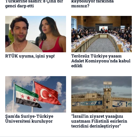
Türklerine saldırı: 8 Çinli bir
kayboluyor farkında
genci darp etti
mısınız?
RTÜK uyuma, işini yap!
Terörsüz Türkiye yasası
Adalet Komisyonu'nda kabul
edildi
Şam'da Suriye-Türkiye
"İsrail'in ziyaret yasağını
Üniversitesi kuruluyor
uzatması Filistinli esirlerin
tecridini derinleştiriyor"