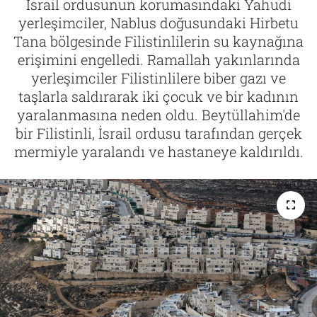
İsrail ordusunun korumasındaki Yahudi
yerleşimciler, Nablus doğusundaki Hirbetu
Tarih
İletişim
Tana bölgesinde Filistinlilerin su kaynağına
erişimini engelledi. Ramallah yakınlarında
Künye
yerleşimciler Filistinlilere biber gazı ve
taşlarla saldırarak iki çocuk ve bir kadının
yaralanmasına neden oldu. Beytüllahim'de
bir Filistinli, İsrail ordusu tarafından gerçek
mermiyle yaralandı ve hastaneye kaldırıldı.