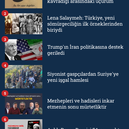
kavradığı arasındaki uçurum
2
Lena Salaymeh: Türkiye, yeni
sömürgeciliğin ilk örneklerinden
biriydi
3
Trump'ın İran politikasına destek
geriledi
4
Siyonist gaspçılardan Suriye'ye
yeni işgal hamlesi
5
Mezhepleri ve hadisleri inkar
etmenin sonu mürtetliktir
6