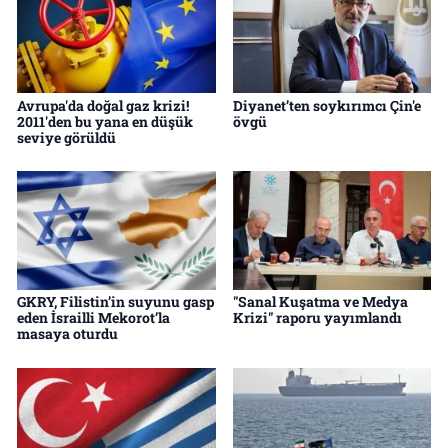
Avrupa'da doğal gaz krizi!
Diyanet’ten soykırımcı Çin'e
2011'den bu yana en düşük
övgü
seviye görüldü
GKRY, Filistin’in suyunu gasp
"Sanal Kuşatma ve Medya
eden İsrailli Mekorot’la
Krizi" raporu yayımlandı
masaya oturdu