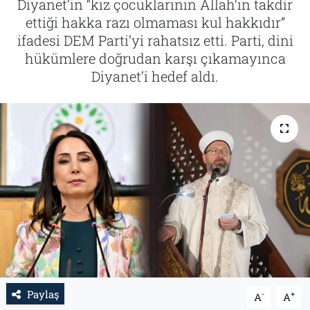
Diyanet’in “kız çocuklarının Allah’ın takdir
ettiği hakka razı olmaması kul hakkıdır”
Tarih
İletişim
ifadesi DEM Parti’yi rahatsız etti. Parti, dini
hükümlere doğrudan karşı çıkamayınca
Künye
Diyanet’i hedef aldı.
Paylaş
-
+
A
A