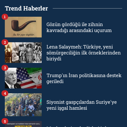
Trend Haberler
1
Gözün gördüğü ile zihnin
kavradığı arasındaki uçurum
2
Lena Salaymeh: Türkiye, yeni
sömürgeciliğin ilk örneklerinden
biriydi
3
Trump'ın İran politikasına destek
geriledi
4
Siyonist gaspçılardan Suriye'ye
yeni işgal hamlesi
5