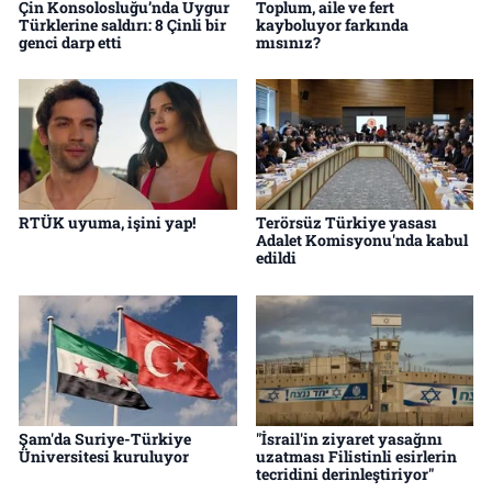
Çin Konsolosluğu’nda Uygur
Toplum, aile ve fert
Türklerine saldırı: 8 Çinli bir
kayboluyor farkında
genci darp etti
mısınız?
RTÜK uyuma, işini yap!
Terörsüz Türkiye yasası
Adalet Komisyonu'nda kabul
edildi
Şam'da Suriye-Türkiye
"İsrail'in ziyaret yasağını
Üniversitesi kuruluyor
uzatması Filistinli esirlerin
tecridini derinleştiriyor"