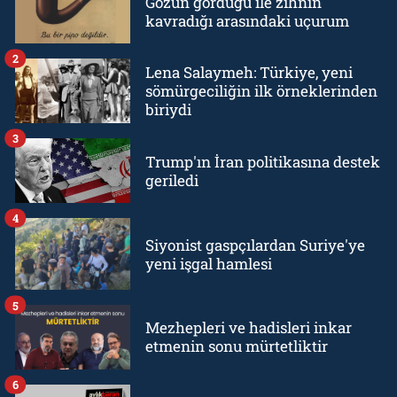
Gözün gördüğü ile zihnin
kavradığı arasındaki uçurum
2
Lena Salaymeh: Türkiye, yeni
sömürgeciliğin ilk örneklerinden
biriydi
3
Trump'ın İran politikasına destek
geriledi
4
Siyonist gaspçılardan Suriye'ye
yeni işgal hamlesi
5
Mezhepleri ve hadisleri inkar
etmenin sonu mürtetliktir
6