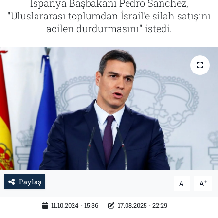
İspanya Başbakanı Pedro Sanchez,
"Uluslararası toplumdan İsrail'e silah satışını
Tarih
İletişim
acilen durdurmasını" istedi.
Künye
Paylaş
-
+
A
A
11.10.2024 - 15:36
17.08.2025 - 22:29