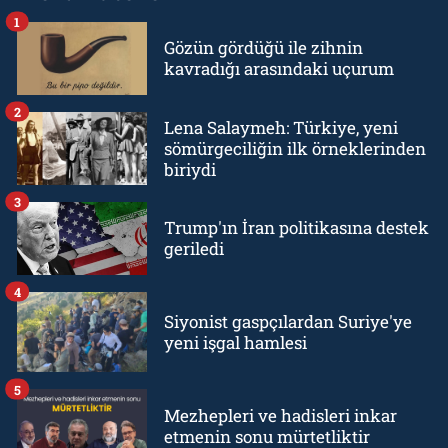
1
Gözün gördüğü ile zihnin
kavradığı arasındaki uçurum
2
Lena Salaymeh: Türkiye, yeni
sömürgeciliğin ilk örneklerinden
biriydi
3
Trump'ın İran politikasına destek
geriledi
4
Siyonist gaspçılardan Suriye'ye
yeni işgal hamlesi
5
Mezhepleri ve hadisleri inkar
etmenin sonu mürtetliktir