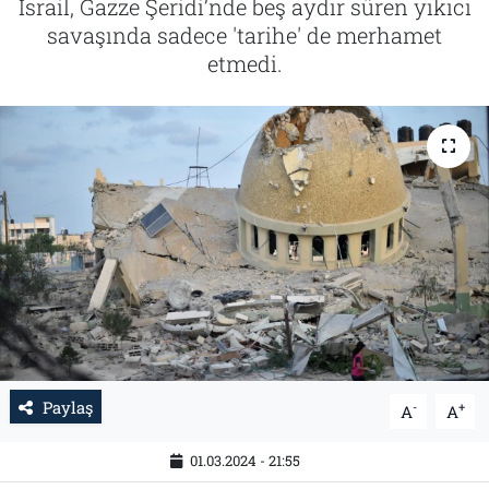
İsrail, Gazze Şeridi’nde beş aydır süren yıkıcı
savaşında sadece 'tarihe' de merhamet
Tarih
İletişim
etmedi.
Künye
Paylaş
-
+
A
A
01.03.2024 - 21:55