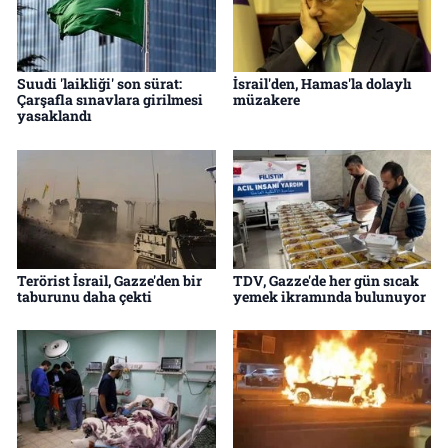
Suudi 'laikliği' son sürat:
İsrail'den, Hamas'la dolaylı
Çarşafla sınavlara girilmesi
müzakere
yasaklandı
Terörist İsrail, Gazze'den bir
TDV, Gazze'de her gün sıcak
taburunu daha çekti
yemek ikramında bulunuyor