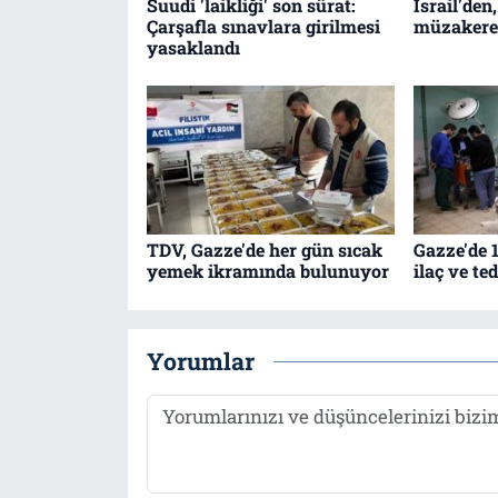
Suudi 'laikliği' son sürat:
İsrail'den
Çarşafla sınavlara girilmesi
müzakere
yasaklandı
TDV, Gazze'de her gün sıcak
Gazze'de 1
yemek ikramında bulunuyor
ilaç ve t
Yorumlar