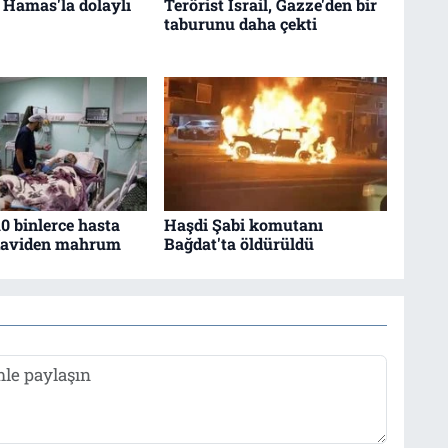
, Hamas'la dolaylı
Terörist İsrail, Gazze'den bir
taburunu daha çekti
0 binlerce hasta
Haşdi Şabi komutanı
edaviden mahrum
Bağdat'ta öldürüldü