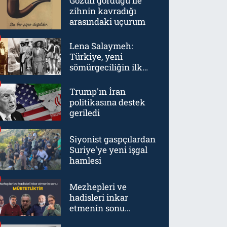
Gözün gördüğü ile
zihnin kavradığı
arasındaki uçurum
Lena Salaymeh:
Türkiye, yeni
sömürgeciliğin ilk
örneklerinden biriydi
Trump'ın İran
politikasına destek
geriledi
Siyonist gaspçılardan
Suriye'ye yeni işgal
hamlesi
Mezhepleri ve
hadisleri inkar
etmenin sonu
mürtetliktir