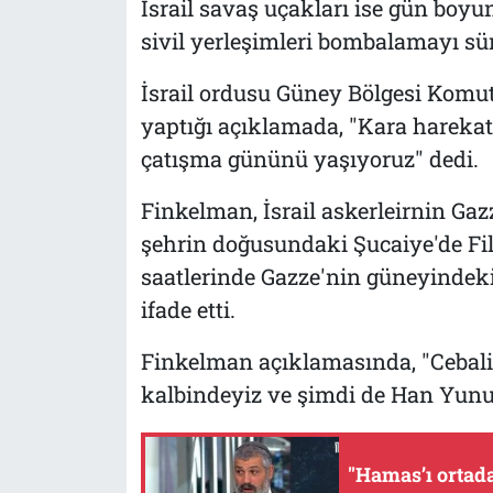
İsrail savaş uçakları ise gün boyu
sivil yerleşimleri bombalamayı sü
İsrail ordusu Güney Bölgesi Komu
yaptığı açıklamada, "Kara hareka
çatışma gününü yaşıyoruz" dedi.
Finkelman, İsrail askerleirnin Ga
şehrin doğusundaki Şucaiye'de Fili
saatlerinde Gazze'nin güneyindeki
ifade etti.
Finkelman açıklamasında, "Cebali
kalbindeyiz ve şimdi de Han Yunu
"Hamas’ı ortad