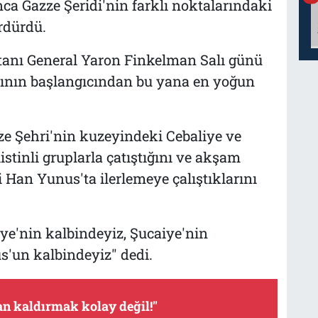
nca Gazze Şeridi'nin farklı noktalarındaki
rdürdü.
tanı General Yaron Finkelman Salı günü
tının başlangıcından bu yana en yoğun
zze Şehri'nin kuzeyindeki Cebaliye ve
stinli gruplarla çatıştığını ve akşam
 Han Yunus'ta ilerlemeye çalıştıklarını
ye'nin kalbindeyiz, Şucaiye'nin
s'un kalbindeyiz" dedi.
an kaldırmak kolay değil!"