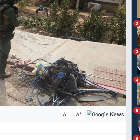
2
3
4
5
-
+
A
A
6