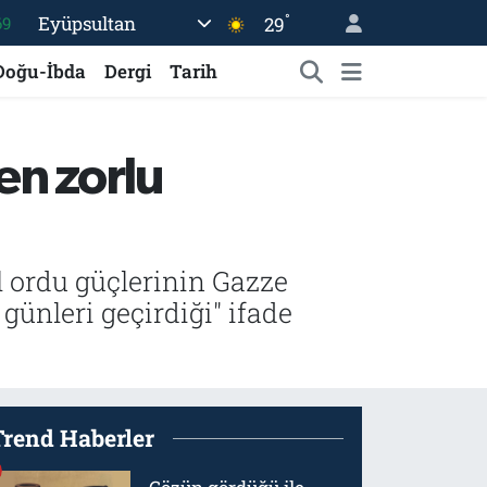
°
Eyüpsultan
69
29
06
Doğu-İbda
Dergi
Tarih
02
.2
 en zorlu
32
48
l ordu güçlerinin Gazze
günleri geçirdiği" ifade
Trend Haberler