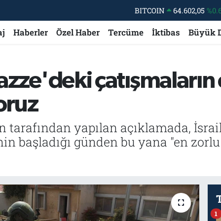
BITCOIN
64.602,05
%0.
DOLAR
47,6006
%0.
aj
Haberler
Özel Haber
Tercüme
İktibas
Büyük 
EURO
55,0250
%0.
STERLİN
64,2398
%0
 Gazze'deki çatışmaların
GRAM ALTIN
6513.94
%0.
oruz
BİST100
13.768
%
an tarafından yapılan açıklamada, İsrai
nin başladığı günden bu yana "en zorlu 
1