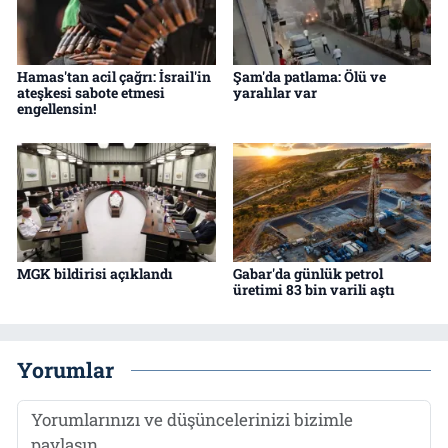
Hamas'tan acil çağrı: İsrail'in
Şam'da patlama: Ölü ve
ateşkesi sabote etmesi
yaralılar var
engellensin!
MGK bildirisi açıklandı
Gabar'da günlük petrol
üretimi 83 bin varili aştı
Yorumlar