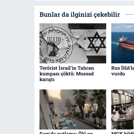
Bunlar da ilginizi çekebilir
Terörist İsrail'in Tahran
Rus İHA’l
kumpası çöktü: Mossad
vurdu
karıştı
Şam'da patlama: Ölü ve
MGK bildir