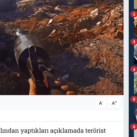
2
3
4
5
-
+
A
A
6
ından yaptıkları açıklamada terörist