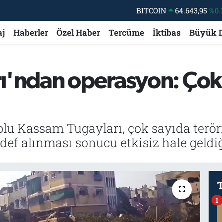
BITCOIN
64.643,95
%0.
DOLAR
47,6006
%0.
aj
Haberler
Özel Haber
Tercüme
İktibas
Büyük 
EURO
55,0250
%0.
STERLİN
64,2398
%0
'ndan operasyon: Çok s
GRAM ALTIN
6500.87
%0.
BİST100
13.799
%
u Kassam Tugayları, çok sayıda terörist
ef alınması sonucu etkisiz hale geldiğ
1