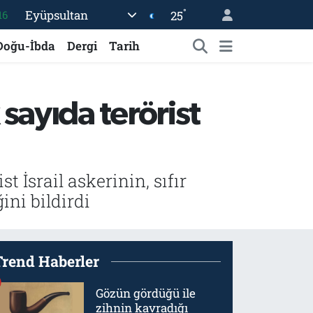
°
Eyüpsultan
25
16
06
Doğu-İbda
Dergi
Tarih
02
.2
ayıda terörist
12
70
 İsrail askerinin, sıfır
ini bildirdi
Trend Haberler
Gözün gördüğü ile
zihnin kavradığı