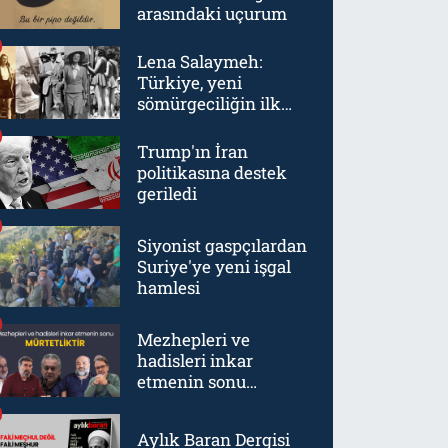
arasındaki uçurum
Lena Salaymeh:
Türkiye, yeni
sömürgeciliğin ilk
örneklerinden biriydi
Trump'ın İran
politikasına destek
geriledi
Siyonist gaspçılardan
Suriye'ye yeni işgal
hamlesi
Mezhepleri ve
hadisleri inkar
etmenin sonu
mürtetliktir
Aylık Baran Dergisi