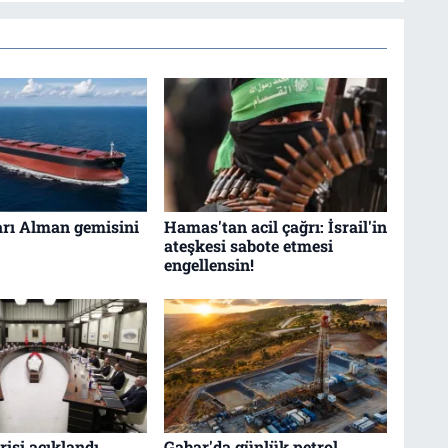
arı Alman gemisini
Hamas'tan acil çağrı: İsrail'in
ateşkesi sabote etmesi
engellensin!
isi açıklandı
Gabar'da günlük petrol