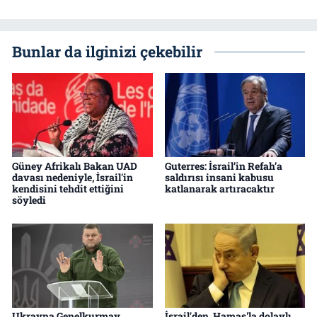
Bunlar da ilginizi çekebilir
Güney Afrikalı Bakan UAD
Guterres: İsrail’in Refah’a
davası nedeniyle, İsrail'in
saldırısı insani kabusu
kendisini tehdit ettiğini
katlanarak artıracaktır
söyledi
Ukrayna Genelkurmay
İsrail'den, Hamas'la dolaylı