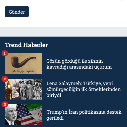
Gönder
Trend Haberler
1
Gözün gördüğü ile zihnin
kavradığı arasındaki uçurum
2
Lena Salaymeh: Türkiye, yeni
sömürgeciliğin ilk örneklerinden
biriydi
3
Trump'ın İran politikasına destek
geriledi