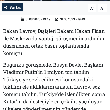
Paylaş
-
+
A
A
31.08.2023 - 19:49
31.08.2023 - 19:49
Bakan Lavrov, Dışişleri Bakanı Hakan Fidan
ile Moskova'da yaptığı görüşmenin ardından
düzenlenen ortak basın toplantısında
konuştu.
Bugünkü görüşmede, Rusya Devlet Başkanı
Vladimir Putin'in 1 milyon ton tahılın
Türkiye'ye sevk edilmesi konusundaki
teklifini ele aldıklarını anlatan Lavrov, söz
konusu tahılın, Türkiye'de işlendikten sonra
Katar'ın da desteğiyle en çok ihtiyaç duyan
ülkelere gönderilmesinin gündemde