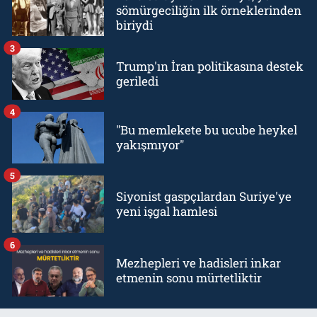
sömürgeciliğin ilk örneklerinden
biriydi
3
Trump'ın İran politikasına destek
geriledi
4
"Bu memlekete bu ucube heykel
yakışmıyor"
5
Siyonist gaspçılardan Suriye'ye
yeni işgal hamlesi
6
Mezhepleri ve hadisleri inkar
etmenin sonu mürtetliktir