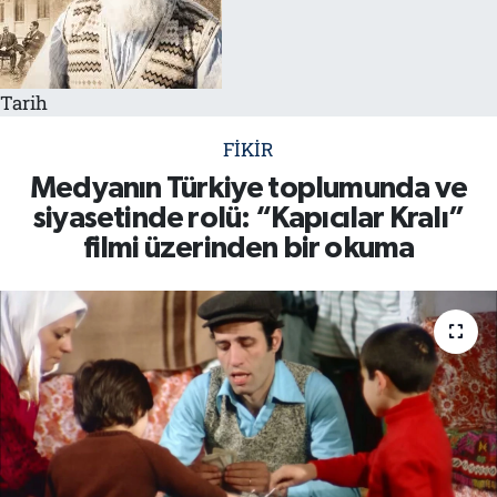
Tarih
İletişim
Künye
Tarih
FIKIR
Medyanın Türkiye toplumunda ve
siyasetinde rolü: “Kapıcılar Kralı”
filmi üzerinden bir okuma