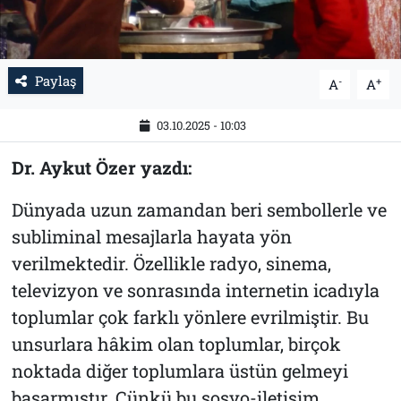
Paylaş
-
+
A
A
03.10.2025 - 10:03
Dr. Aykut Özer yazdı:
Dünyada uzun zamandan beri sembollerle ve
subliminal mesajlarla hayata yön
verilmektedir. Özellikle radyo, sinema,
televizyon ve sonrasında internetin icadıyla
toplumlar çok farklı yönlere evrilmiştir. Bu
unsurlara hâkim olan toplumlar, birçok
noktada diğer toplumlara üstün gelmeyi
başarmıştır. Çünkü bu sosyo-iletişim