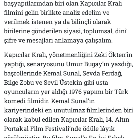
başyapıtlarından biri olan
Kapıcılar Kralı
filmini gelin birlikte analiz edelim ve
verilmek istenen ya da bilinçli olarak
birilerine gönderilen siyasi, toplumsal, dinî
şifre ve mesajları anlamaya çalışalım.
Kapıcılar Kralı
, yönetmenliğini Zeki Ökten’in
yaptığı, senaryosunu Umur Bugay’ın yazdığı,
başrollerinde Kemal Sunal, Sevda Ferdağ,
Bilge Zobu ve Sevil Üstekin gibi usta
oyuncuların yer aldığı 1976 yapımı bir Türk
komedi filmidir. Kemal Sunal’ın
kariyerindeki en unutulmaz filmlerinden biri
olarak kabul edilen
Kapıcılar Kralı
, 14. Altın
Portakal Film Festivali’nde ödüle lâyık
görülmüştür. Bu film, Sunal’a En İyi Erkek