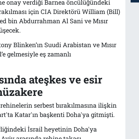
ne onay verdiği Barnea öncülüğündeki
ırakılması için CIA Direktörü William (Bill)
d bin Abdurrahman Al Sani ve Mısır
rüşecek.
tony Blinken’ın Suudi Arabistan ve Mısır
l’e gelmesiyle eş zamanlı
sında ateşkes ve esir
 müzakere
, rehinelerin serbest bırakılmasına ilişkin
rt'ta Katar'ın başkenti Doha'ya gitmişti.
rliğindeki İsrail heyetinin Doha'ya
 Aviv arasında rehine takası