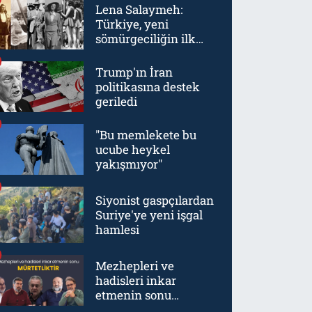
Lena Salaymeh:
Türkiye, yeni
sömürgeciliğin ilk
örneklerinden biriydi
Trump'ın İran
politikasına destek
geriledi
"Bu memlekete bu
ucube heykel
yakışmıyor"
Siyonist gaspçılardan
Suriye'ye yeni işgal
hamlesi
Mezhepleri ve
hadisleri inkar
etmenin sonu
mürtetliktir