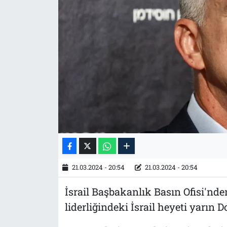
Tarih
İletişim
Künye
21.03.2024 - 20:54
21.03.2024 - 20:54
İsrail Başbakanlık Basın Ofisi'nd
liderliğindeki İsrail heyeti yarın D