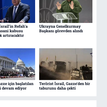
İsrail’in Refah’a
Ukrayna Genelkurmay
insani kabusu
Başkanı görevden alındı
k artıracaktır
zze için başlatılan
Terörist İsrail, Gazze'den bir
vi devam ediyor
taburunu daha çekti