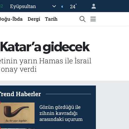
°
Eyüpsultan
24
08
02
Doğu-İbda
Dergi
Tarih
16
54
 Katar’a gidecek
11
32
inin yarın Hamas ile İsrail
 onay verdi
Trend Haberler
Gözün gördüğü ile
zihnin kavradığı
arasındaki uçurum