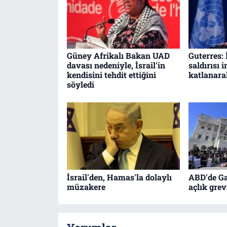
Güney Afrikalı Bakan UAD
Guterres: 
davası nedeniyle, İsrail'in
saldırısı 
kendisini tehdit ettiğini
katlanara
söyledi
İsrail'den, Hamas'la dolaylı
ABD'de Ga
müzakere
açlık gre