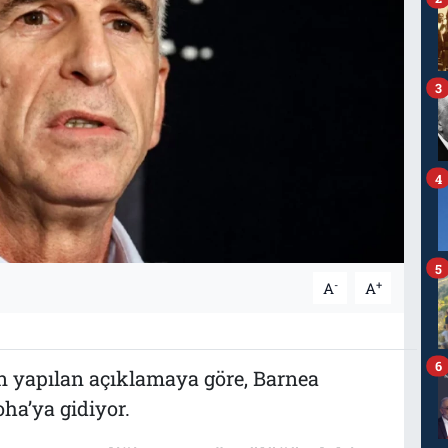
3
4
5
-
+
A
A
6
en yapılan açıklamaya göre, Barnea
oha’ya gidiyor.