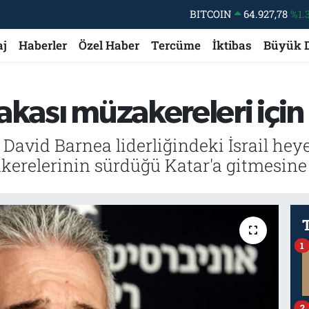
DOLAR
47,5894
%0.
EURO
55,0398
%-0.
aj
Haberler
Özel Haber
Tercüme
İktibas
Büyük 
STERLİN
64,1581
%0.
GRAM ALTIN
6527.85
%0.
akası müzakereleri için
BİST100
13.703
%
BITCOIN
64.927,78
%1.
vid Barnea liderliğindeki İsrail heyet
kerelerinin sürdüğü Katar'a gitmesine
1
2