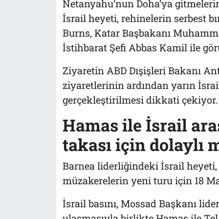
Netanyahu’nun Doha’ya gitmeleri
İsrail heyeti, rehinelerin serbest b
Burns, Katar Başbakanı Muhamme
İstihbarat Şefi Abbas Kamil ile gö
Ziyaretin ABD Dışişleri Bakanı An
ziyaretlerinin ardından yarın İsrai
gerçekleştirilmesi dikkati çekiyor.
Hamas ile İsrail ara
takası için dolaylı
Barnea liderliğindeki İsrail heyeti
müzakerelerin yeni turu için 18 Ma
İsrail basını, Mossad Başkanı lide
ulaşmasıyla birlikte Hamas ile Tel