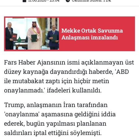
11.06.2026 - 23:04
Okunma Süresi: 1 Dk
Mekke Ortak Savunma
Anlaşması imzalandı
Fars Haber Ajansının ismi açıklanmayan üst
düzey kaynağa dayandırdığı haberde, 'ABD
ile mutabakat zaptı için hiçbir metin
onaylanmadı.' ifadeleri kullanıldı.
Trump, anlaşmanın İran tarafından
'onaylanma' aşamasına geldiğini iddia
ederek, bugün yapılması planlanan
saldırıları iptal ettiğini söylemişti.