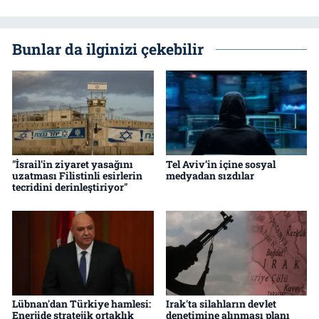
Bunlar da ilginizi çekebilir
"İsrail'in ziyaret yasağını
Tel Aviv’in içine sosyal
uzatması Filistinli esirlerin
medyadan sızdılar
tecridini derinleştiriyor"
Lübnan'dan Türkiye hamlesi:
Irak'ta silahların devlet
Enerjide stratejik ortaklık
denetimine alınması planı