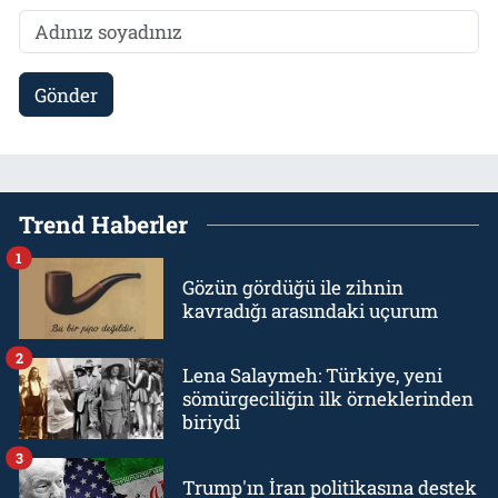
Gönder
Trend Haberler
1
Gözün gördüğü ile zihnin
kavradığı arasındaki uçurum
2
Lena Salaymeh: Türkiye, yeni
sömürgeciliğin ilk örneklerinden
biriydi
3
Trump'ın İran politikasına destek