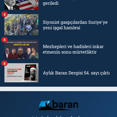
geriledi
4
Siyonist gaspçılardan Suriye'ye
yeni işgal hamlesi
5
Mezhepleri ve hadisleri inkar
etmenin sonu mürtetliktir
6
Aylık Baran Dergisi 54. sayı çıktı