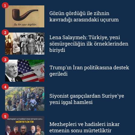
1
Gözün gördüğü ile zihnin
kavradığı arasındaki uçurum
2
Lena Salaymeh: Türkiye, yeni
sömürgeciliğin ilk örneklerinden
biriydi
3
Trump'ın İran politikasına destek
geriledi
4
Siyonist gaspçılardan Suriye'ye
yeni işgal hamlesi
5
Mezhepleri ve hadisleri inkar
etmenin sonu mürtetliktir