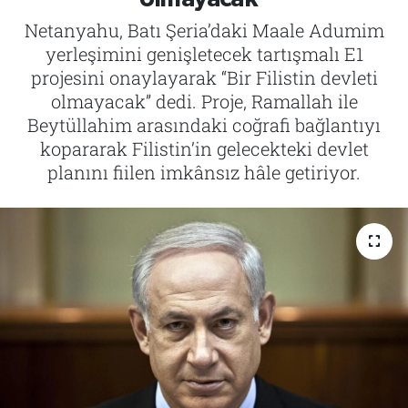
Netanyahu, Batı Şeria’daki Maale Adumim
Tarih
İletişim
yerleşimini genişletecek tartışmalı E1
projesini onaylayarak “Bir Filistin devleti
Künye
olmayacak” dedi. Proje, Ramallah ile
Beytüllahim arasındaki coğrafi bağlantıyı
kopararak Filistin’in gelecekteki devlet
planını fiilen imkânsız hâle getiriyor.