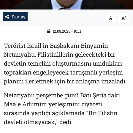
Paylaş
-
+
A
A
12.09.2025 - 10:11
Terörist İsrail'in Başbakanı Binyamin
Netanyahu, Filistinlilerin gelecekteki bir
devletin temelini oluşturmasını umdukları
toprakları engelleyecek tartışmalı yerleşim
planını ilerletmek için bir anlaşma imzaladı.
Netanyahu perşembe günü Batı Şeria'daki
Maale Adumim yerleşimini ziyareti
sırasında yaptığı açıklamada "Bir Filistin
devleti olmayacak," dedi.