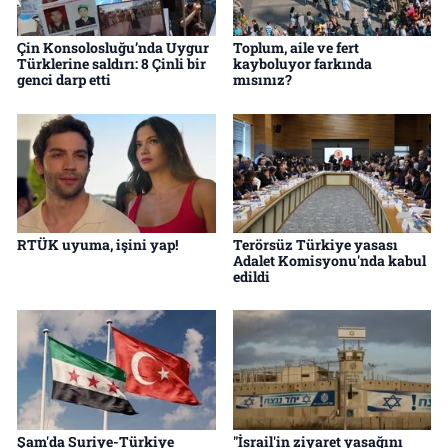
Çin Konsolosluğu’nda Uygur
Toplum, aile ve fert
Türklerine saldırı: 8 Çinli bir
kayboluyor farkında
genci darp etti
mısınız?
RTÜK uyuma, işini yap!
Terörsüz Türkiye yasası
Adalet Komisyonu'nda kabul
edildi
Şam'da Suriye-Türkiye
"İsrail'in ziyaret yasağını