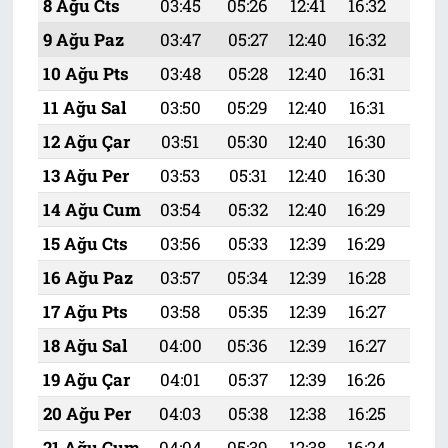
8 Ağu Cts
03:45
05:26
12:41
16:32
19:
9 Ağu Paz
03:47
05:27
12:40
16:32
19:
10 Ağu Pts
03:48
05:28
12:40
16:31
19:
11 Ağu Sal
03:50
05:29
12:40
16:31
19:
12 Ağu Çar
03:51
05:30
12:40
16:30
19:4
13 Ağu Per
03:53
05:31
12:40
16:30
19:
14 Ağu Cum
03:54
05:32
12:40
16:29
19:
15 Ağu Cts
03:56
05:33
12:39
16:29
19:
16 Ağu Paz
03:57
05:34
12:39
16:28
19:
17 Ağu Pts
03:58
05:35
12:39
16:27
19:
18 Ağu Sal
04:00
05:36
12:39
16:27
19:
19 Ağu Çar
04:01
05:37
12:39
16:26
19:3
20 Ağu Per
04:03
05:38
12:38
16:25
19:
21 Ağu Cum
04:04
05:39
12:38
16:24
19: