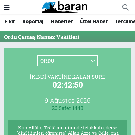
Fikir
Röportaj
Haberler
Özel Haber
Tercüm
Fikir
Fikir
Nöbetçi Eczaneler
Ordu Çamaş Namaz Vakitleri
Röportaj
Röportaj
Hava Durumu
Haberler
Haberler
Trafik Durumu
ORDU
Özel Haber
Özel Haber
Süper Lig Puan Durumu ve Fikstür
İKINDI VAKTINE KALAN SÜRE
02:42:50
Tercüme
Tercüme
Tüm Manşetler
İktibas
İktibas
Son Dakika Haberleri
9 Ağustos 2026
26 Safer 1448
Büyük Doğu-İbda
Büyük Doğu-İbda
Haber Arşivi
Kim Allâhü Teâlâ'nın dininde tefakkuh ederse
Dergi
Dergi
(dînî ilimleri öğrenirse) Allah Azze ve Celle, ona