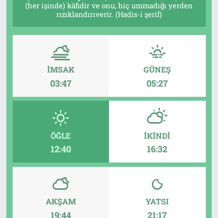
(her işinde) kâfidir ve onu, hiç ummadığı yerden
rızıklandırıverir. (Hadis-i şerif)
Tarih
İletişim
Künye
İMSAK
GÜNEŞ
03:47
05:27
ÖĞLE
İKINDI
12:40
16:32
AKŞAM
YATSI
19:44
21:17