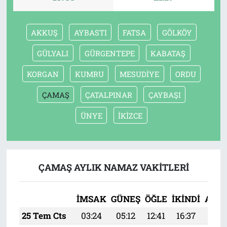
AKKUŞ
AYBASTI
FATSA
GÖLKÖY
GÜLYALI
GÜRGENTEPE
KABATAŞ
KORGAN
KUMRU
MESUDİYE
ORDU
ÇAMAŞ
ÇATALPINAR
ÇAYBAŞI
ÜNYE
İKİZCE
ÇAMAŞ AYLIK NAMAZ VAKITLERI
İMSAK
GÜNEŞ
ÖĞLE
İKINDI
AKŞ
25 Tem Cts
03:24
05:12
12:41
16:37
20: