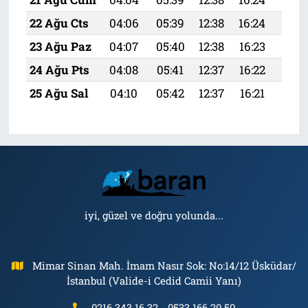
22 Ağu Cts
04:06
05:39
12:38
16:24
19:
23 Ağu Paz
04:07
05:40
12:38
16:23
19:
24 Ağu Pts
04:08
05:41
12:37
16:22
19:
25 Ağu Sal
04:10
05:42
12:37
16:21
19:
iyi, güzel ve doğru yolunda...
Mimar Sinan Mah. İmam Nasır Sok: No:14/12 Üsküdar/
İstanbul (Valide-i Cedid Camii Yanı)
0216 343 16 32 - 0533 166 20 50