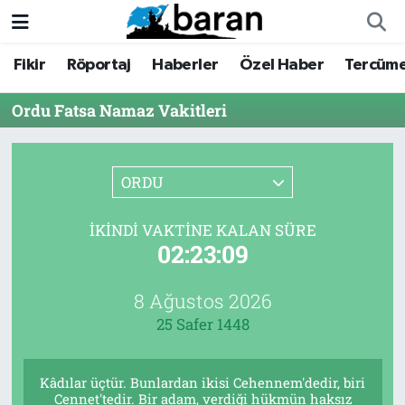
Fikir
Röportaj
Haberler
Özel Haber
Tercüm
Fikir
Fikir
Nöbetçi Eczaneler
Ordu Fatsa Namaz Vakitleri
Röportaj
Röportaj
Hava Durumu
Haberler
Haberler
Trafik Durumu
ORDU
Özel Haber
Özel Haber
Süper Lig Puan Durumu ve Fikstür
İKINDI VAKTINE KALAN SÜRE
02:23:09
Tercüme
Tercüme
Tüm Manşetler
İktibas
İktibas
Son Dakika Haberleri
8 Ağustos 2026
25 Safer 1448
Büyük Doğu-İbda
Büyük Doğu-İbda
Haber Arşivi
Kâdılar üçtür. Bunlardan ikisi Cehennem'dedir, biri
Dergi
Dergi
Cennet'tedir. Bir adam, verdiği hükmün haksız