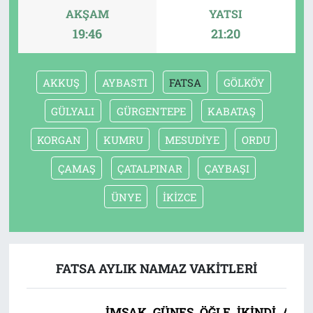
AKŞAM
YATSI
19:46
21:20
AKKUŞ
AYBASTI
FATSA
GÖLKÖY
GÜLYALI
GÜRGENTEPE
KABATAŞ
KORGAN
KUMRU
MESUDİYE
ORDU
ÇAMAŞ
ÇATALPINAR
ÇAYBAŞI
ÜNYE
İKİZCE
FATSA AYLIK NAMAZ VAKITLERI
İMSAK
GÜNEŞ
ÖĞLE
İKINDI
AKŞ