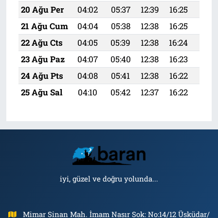
20 Ağu Per
04:02
05:37
12:39
16:25
19:
21 Ağu Cum
04:04
05:38
12:38
16:25
19:
22 Ağu Cts
04:05
05:39
12:38
16:24
19:
23 Ağu Paz
04:07
05:40
12:38
16:23
19:
24 Ağu Pts
04:08
05:41
12:38
16:22
19:
25 Ağu Sal
04:10
05:42
12:37
16:22
19:
iyi, güzel ve doğru yolunda...
Mimar Sinan Mah. İmam Nasır Sok: No:14/12 Üsküdar/