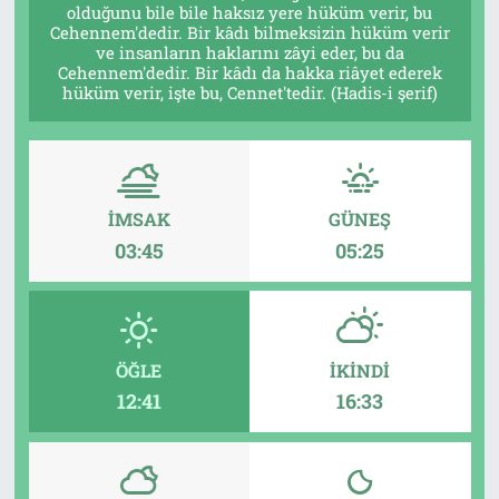
olduğunu bile bile haksız yere hüküm verir, bu
Cehennem'dedir. Bir kâdı bilmeksizin hüküm verir
Tarih
İletişim
ve insanların haklarını zâyi eder, bu da
Cehennem'dedir. Bir kâdı da hakka riâyet ederek
hüküm verir, işte bu, Cennet'tedir. (Hadis-i şerif)
Künye
İMSAK
GÜNEŞ
03:45
05:25
ÖĞLE
İKINDI
12:41
16:33