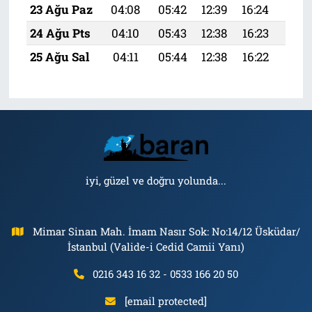
23 Ağu Paz
04:08
05:42
12:39
16:24
19:
24 Ağu Pts
04:10
05:43
12:38
16:23
19:
25 Ağu Sal
04:11
05:44
12:38
16:22
19:
iyi, güzel ve doğru yolunda...
Mimar Sinan Mah. İmam Nasır Sok: No:14/12 Üsküdar/
İstanbul (Valide-i Cedid Camii Yanı)
0216 343 16 32 - 0533 166 20 50
[email protected]