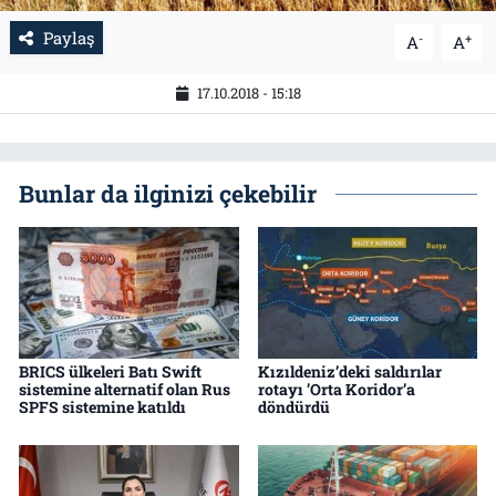
Paylaş
Tarih
İletişim
-
+
A
A
17.10.2018 - 15:18
Künye
Bunlar da ilginizi çekebilir
BRICS ülkeleri Batı Swift
Kızıldeniz’deki saldırılar
sistemine alternatif olan Rus
rotayı ’Orta Koridor’a
SPFS sistemine katıldı
döndürdü