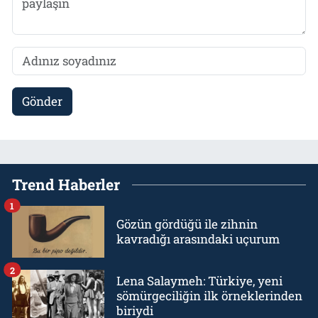
Gönder
Trend Haberler
1
Gözün gördüğü ile zihnin
kavradığı arasındaki uçurum
2
Lena Salaymeh: Türkiye, yeni
sömürgeciliğin ilk örneklerinden
biriydi