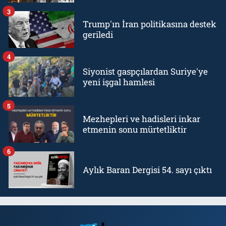
3
Trump'ın İran politikasına destek
geriledi
4
Siyonist gaspçılardan Suriye'ye
yeni işgal hamlesi
5
Mezhepleri ve hadisleri inkar
etmenin sonu mürtetliktir
6
Aylık Baran Dergisi 54. sayı çıktı