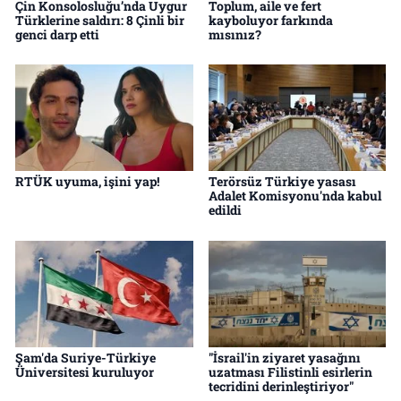
Çin Konsolosluğu’nda Uygur
Toplum, aile ve fert
Türklerine saldırı: 8 Çinli bir
kayboluyor farkında
genci darp etti
mısınız?
RTÜK uyuma, işini yap!
Terörsüz Türkiye yasası
Adalet Komisyonu'nda kabul
edildi
Şam'da Suriye-Türkiye
"İsrail'in ziyaret yasağını
Üniversitesi kuruluyor
uzatması Filistinli esirlerin
tecridini derinleştiriyor"