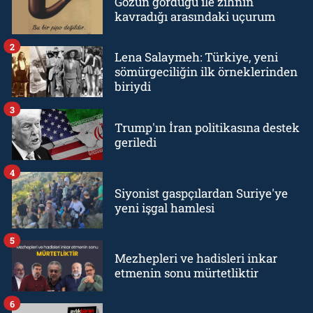
Gözün gördüğü ile zihnin
kavradığı arasındaki uçurum
2
Lena Salaymeh: Türkiye, yeni
sömürgeciliğin ilk örneklerinden
biriydi
3
Trump'ın İran politikasına destek
geriledi
4
Siyonist gaspçılardan Suriye'ye
yeni işgal hamlesi
5
Mezhepleri ve hadisleri inkar
etmenin sonu mürtetliktir
6