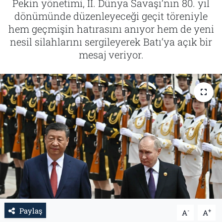
Pekin yönetimi, II. Dünya Savaşı’nın 80. yıl
dönümünde düzenleyeceği geçit töreniyle
Tarih
İletişim
hem geçmişin hatırasını anıyor hem de yeni
nesil silahlarını sergileyerek Batı’ya açık bir
Künye
mesaj veriyor.
Paylaş
-
+
A
A