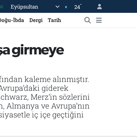
66
°
Eyüpsultan
24
05
Doğu-İbda
Dergi
Tarih
18
22
54
aşa girmeye
11
fından kaleme alınmıştır.
Avrupa’daki giderek
Schwarz, Merz’in sözlerini
tin, Almanya ve Avrupa’nın
iyasetle iç içe geçtiğini