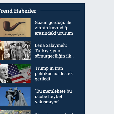
Trend Haberler
Gözün gördüğü ile
zihnin kavradığı
arasındaki uçurum
Lena Salaymeh:
Türkiye, yeni
sömürgeciliğin ilk
örneklerinden biriydi
Trump'ın İran
politikasına destek
geriledi
"Bu memlekete bu
ucube heykel
yakışmıyor"