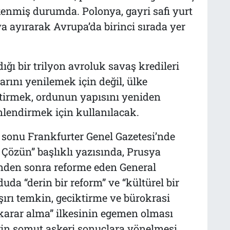
nmiş durumda. Polonya, gayri safi yurt
ya ayırarak Avrupa’da birinci sırada yer
ı bir trilyon avroluk savaş kredileri
rını yenilemek için değil, ülke
etirmek, ordunun yapısını yeniden
lendirmek için kullanılacak.
a sonu Frankfurter Genel Gazetesi’nde
Çözün” başlıklı yazısında, Prusya
nden sonra reforme eden General
uda “derin bir reform” ve “kültürel bir
aşırı temkin, geciktirme ve bürokrasi
 karar alma” ilkesinin egemen olması
rin somut askeri sonuçlara yönelmesi