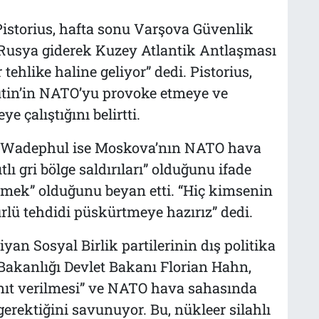
storius, hafta sonu Varşova Güvenlik
Rusya giderek Kuzey Atlantik Antlaşması
ehlike haline geliyor” dedi. Pistorius,
tin’in NATO’yu provoke etmeye ve
ye çalıştığını belirtti.
n Wadephul ise Moskova’nın NATO hava
tlı gri bölge saldırıları” olduğunu ifade
 etmek” olduğunu beyan etti. “Hiç kimsenin
ürlü tehdidi püskürtmeye hazırız” dedi.
yan Sosyal Birlik partilerinin dış politika
 Bakanlığı Devlet Bakanı Florian Hahn,
yanıt verilmesi” ve NATO hava sahasında
erektiğini savunuyor. Bu, nükleer silahlı