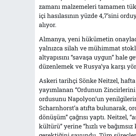
zamanı malzemeleri tamamen tüke
içi hasılasının yüzde 4,7’sini ordu
alıyor.
Almanya, yeni hükümetin onayladığ
yalnızca silah ve mühimmat stokla
altyapısını “savaşa uygun” hale g
düzenlemek ve Rusya’ya karşı yön
Askeri tarihçi Sönke Neitzel, haft
yayımlanan “Ordunun Zincirlerini 
ordusunu Napolyon’un yenilgileri
Scharnhorst’a atıfta bulunarak, ord
dönüşüm” çağrısı yaptı. Neitzel, “
kültürü” yerine “hızlı ve bağımsız
gerektiğini savundu. Tüm süreçle