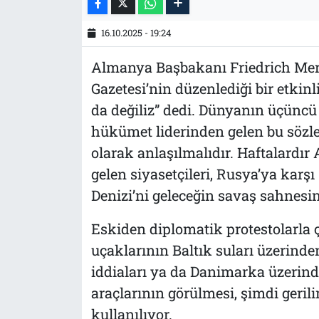
16.10.2025 - 19:24
Almanya Başbakanı Friedrich Merz
Gazetesi’nin düzenlediği bir etkinl
da değiliz” dedi. Dünyanın üçünc
hükümet liderinden gelen bu sözler 
olarak anlaşılmalıdır. Haftalardı
gelen siyasetçileri, Rusya’ya karşı
Denizi’ni geleceğin savaş sahnesi
Eskiden diplomatik protestolarla 
uçaklarının Baltık suları üzerinde
iddiaları ya da Danimarka üzerinde
araçlarının görülmesi, şimdi geril
kullanılıyor.