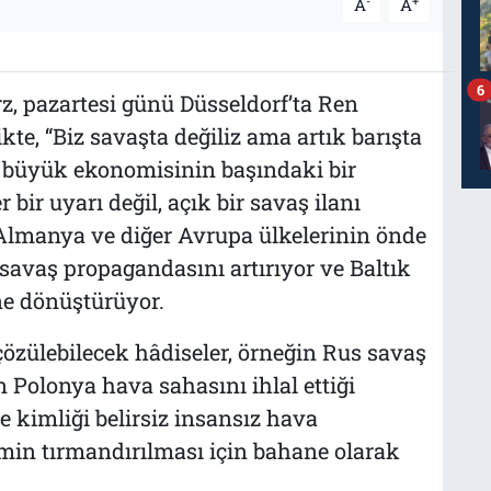
-
+
A
A
6
, pazartesi günü Düsseldorf’ta Ren
ikte, “Biz savaşta değiliz ama artık barışta
ü büyük ekonomisinin başındaki bir
bir uyarı değil, açık bir savaş ilanı
r Almanya ve diğer Avrupa ülkelerinin önde
 savaş propagandasını artırıyor ve Baltık
ne dönüştürüyor.
çözülebilecek hâdiseler, örneğin Rus savaş
n Polonya hava sahasını ihlal ettiği
 kimliği belirsiz insansız hava
imin tırmandırılması için bahane olarak