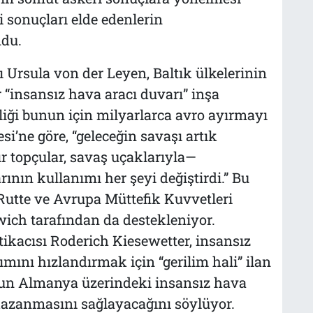
ri sonuçları elde edenlerin
ndu.
Ursula von der Leyen, Baltık ülkelerinin
r “insansız hava aracı duvarı” inşa
liği bunun için milyarlarca avro ayırmayı
si’ne göre, “geleceğin savaşı artık
ır topçular, savaş uçaklarıyla—
ının kullanımı her şeyi değiştirdi.” Bu
Rutte ve Avrupa Müttefik Kuvvetleri
ch tarafından da destekleniyor.
kacısı Roderich Kiesewetter, insansız
lımını hızlandırmak için “gerilim hali” ilan
nun Almanya üzerindeki insansız hava
 kazanmasını sağlayacağını söylüyor.