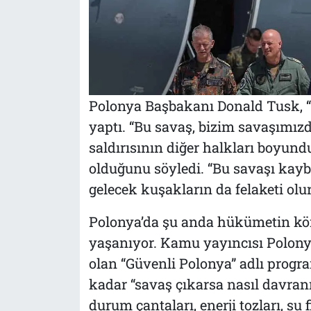
Polonya Başbakanı Donald Tusk, “Ru
yaptı. “Bu savaş, bizim savaşımız
saldırısının diğer halkları boyund
olduğunu söyledi. “Bu savaşı kaybe
gelecek kuşakların da felaketi olu
Polonya’da şu anda hükümetin körü
yaşanıyor. Kamu yayıncısı Polony
olan “Güvenli Polonya” adlı progr
kadar “savaş çıkarsa nasıl davranm
durum çantaları, enerji tozları, su f