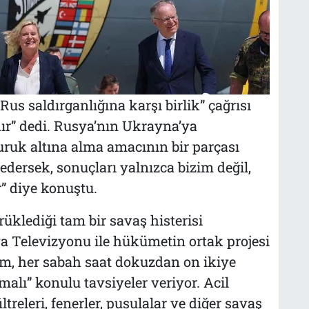
s saldırganlığına karşı birlik” çağrısı
dır” dedi. Rusya’nın Ukrayna’ya
uruk altına alma amacının bir parçası
dersek, sonuçları yalnızca bizim değil,
r” diye konuştu.
klediği tam bir savaş histerisi
a Televizyonu ile hükümetin ortak projesi
am, her sabah saat dokuzdan on ikiye
alı” konulu tavsiyeler veriyor. Acil
iltreleri, fenerler, pusulalar ve diğer savaş