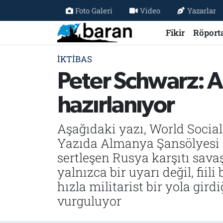
Foto Galeri
Video
Yazarlar
Fikir
Röport
Fikir
Fikir
Nöbetçi Eczaneler
İKTIBAS
Röportaj
Röportaj
Hava Durumu
Peter Schwarz: A
Haberler
Haberler
Trafik Durumu
hazırlanıyor
Özel Haber
Özel Haber
Süper Lig Puan Durumu ve Fikstür
Aşağıdaki yazı, World Social
Tercüme
Tercüme
Tüm Manşetler
Yazıda Almanya Şansölyesi F
sertleşen Rusya karşıtı savaş
İktibas
İktibas
Son Dakika Haberleri
yalnızca bir uyarı değil, fii
hızla militarist bir yola gird
Büyük Doğu-İbda
Büyük Doğu-İbda
Haber Arşivi
vurguluyor
Dergi
Dergi