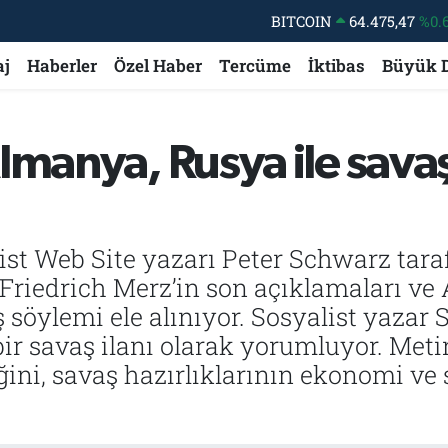
BITCOIN
64.475,47
%0.
DOLAR
47,5971
%0.
aj
Haberler
Özel Haber
Tercüme
İktibas
Büyük 
EURO
55,1336
%0.
STERLİN
64,2534
%0.
GRAM ALTIN
6527.85
%0.
lmanya, Rusya ile sav
BİST100
13.703
%
ist Web Site yazarı Peter Schwarz tara
riedrich Merz’in son açıklamaları ve 
 söylemi ele alınıyor. Sosyalist yazar 
li bir savaş ilanı olarak yorumluyor. Me
iğini, savaş hazırlıklarının ekonomi ve s