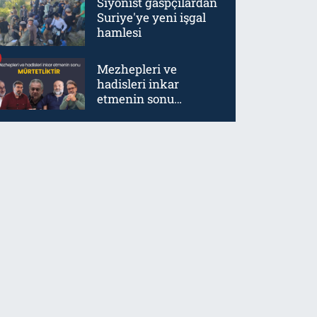
Siyonist gaspçılardan
Suriye'ye yeni işgal
hamlesi
Mezhepleri ve
hadisleri inkar
etmenin sonu
mürtetliktir