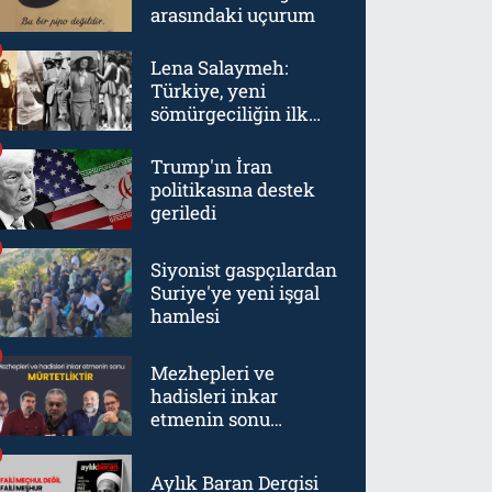
arasındaki uçurum
Lena Salaymeh:
Türkiye, yeni
sömürgeciliğin ilk
örneklerinden biriydi
Trump'ın İran
politikasına destek
geriledi
Siyonist gaspçılardan
Suriye'ye yeni işgal
hamlesi
Mezhepleri ve
hadisleri inkar
etmenin sonu
mürtetliktir
Aylık Baran Dergisi