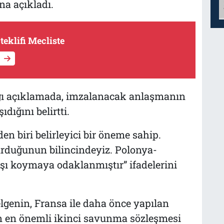
a açıkladı.
eklifi Mecliste
ğı açıklamada, imzalanacak anlaşmanın
dığını belirtti.
n biri belirleyici bir öneme sahip.
urduğunun bilincindeyiz. Polonya-
arşı koymaya odaklanmıştır” ifadelerini
genin, Fransa ile daha önce yapılan
n en önemli ikinci savunma sözleşmesi