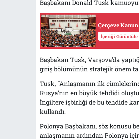
Başbakanı Donald Tusk kamuoyun
Çerçeve Kanun t
İçeriği Görüntüle
Başbakan Tusk, Varşova’da yaptı
giriş bölümünün stratejik önem taşı
Tusk, “Anlaşmanın ilk cümlelerinde
Rusya’nın en büyük tehdidi oluşt
İngiltere işbirliği de bu tehdide k
kullandı.
Polonya Başbakanı, söz konusu bel
anlaşmanın ardından Polonya içi