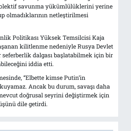
 kolektif savunma yükümlülüklerini yerine
p olmadıklarının netleştirilmesi
enlik Politikası Yüksek Temsilcisi Kaja
aşanan kilitlenme nedeniyle Rusya Devlet
 seferberlik dalgası başlatabilmek için bir
ileceğini iddia etti.
esinde, “Elbette kimse Putin’in
 okuyamaz. Ancak bu durum, savaşı daha
mevcut doğrusal seyrini değiştirmek için
üşünü dile getirdi.