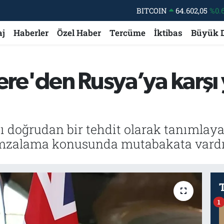
DOLAR
47,5986
%0.
EURO
55,0700
%0
aj
Haberler
Özel Haber
Tercüme
İktibas
Büyük 
STERLİN
64,2438
%0.
GRAM ALTIN
6518.23
%0.
tere'den Rusya’ya karş
BİST100
13.703
BITCOIN
64.602,05
%0.
'yı doğrudan bir tehdit olarak tanımla
imzalama konusunda mutabakata vardı
1