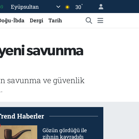
°
Eyüpsultan
30
06
.1
Doğu-İbda
Dergi
Tarih
21
39
ı yeni savunma
%0
69
yan savunma ve güvenlik
.
Trend Haberler
Gözün gördüğü ile
zihnin kavradığı