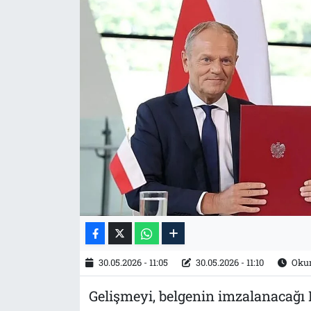
Tarih
İletişim
Künye
30.05.2026 - 11:05
30.05.2026 - 11:10
Okun
Gelişmeyi, belgenin imzalanacağı