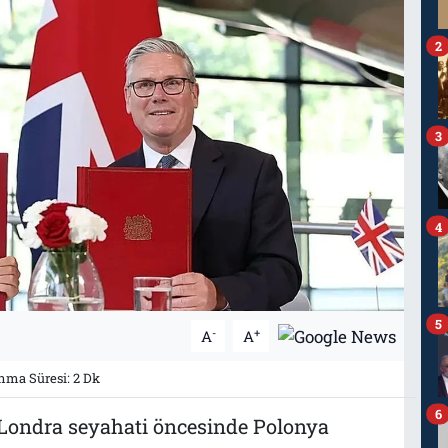
2
3
4
5
-
+
A
A
ma Süresi: 2 Dk
6
 Londra seyahati öncesinde Polonya