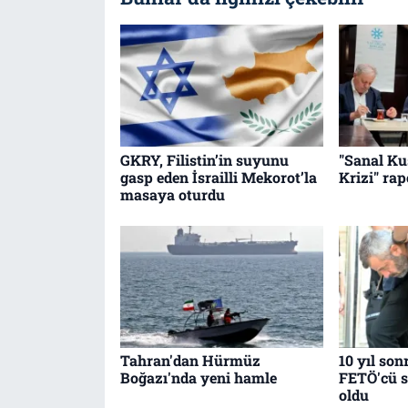
GKRY, Filistin’in suyunu
"Sanal K
gasp eden İsrailli Mekorot’la
Krizi" ra
masaya oturdu
Tahran'dan Hürmüz
10 yıl so
Boğazı'nda yeni hamle
FETÖ'cü su
oldu