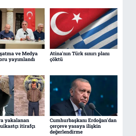
uşatma ve Medya
Atina'nın Türk sınırı planı
poru yayımlandı
çöktü
nra yakalanan
Cumhurbaşkanı Erdoğan'dan
ikastçı itirafçı
çerçeve yasaya ilişkin
değerlendirme