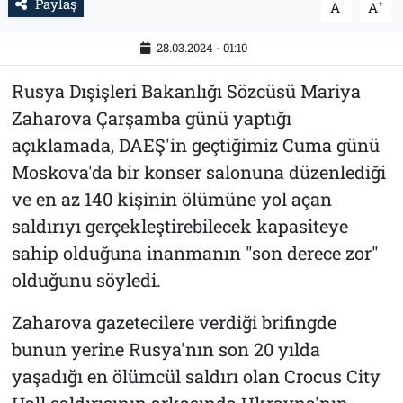
Paylaş
-
+
A
A
28.03.2024 - 01:10
Rusya Dışişleri Bakanlığı Sözcüsü Mariya
Zaharova Çarşamba günü yaptığı
açıklamada, DAEŞ'in geçtiğimiz Cuma günü
Moskova'da bir konser salonuna düzenlediği
ve en az 140 kişinin ölümüne yol açan
saldırıyı gerçekleştirebilecek kapasiteye
sahip olduğuna inanmanın "son derece zor"
olduğunu söyledi.
Zaharova gazetecilere verdiği brifingde
bunun yerine Rusya'nın son 20 yılda
yaşadığı en ölümcül saldırı olan Crocus City
Hall saldırısının arkasında Ukrayna'nın