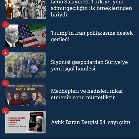
Lena Salaymeh: Türkiye, yeni
sömürgeciliğin ilk örneklerinden
biriydi
3
Trump'ın İran politikasına destek
geriledi
4
Siyonist gaspçılardan Suriye'ye
yeni işgal hamlesi
5
Mezhepleri ve hadisleri inkar
etmenin sonu mürtetliktir
6
Aylık Baran Dergisi 54. sayı çıktı