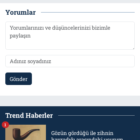
Yorumlar
Gönder
Trend Haberler
1
Gözün gördüğü ile zihnin
kavradığı arasındaki uçurum