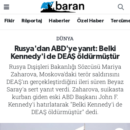
Fikir
Röportaj
Haberler
Özel Haber
Tercüm
Fikir
Fikir
Nöbetçi Eczaneler
Röportaj
Röportaj
Hava Durumu
DÜNYA
Rusya'dan ABD'ye yanıt: Belki
Haberler
Haberler
Trafik Durumu
Kennedy'i de DEAŞ öldürmüştür
Rusya Dışişleri Bakanlığı Sözcüsü Mariya
Özel Haber
Özel Haber
Süper Lig Puan Durumu ve Fikstür
Zaharova, Moskova'daki terör saldırısını
Tercüme
Tercüme
Tüm Manşetler
DEAŞ'ın gerçekleştirdiğini ileri süren Beyaz
Saray'a sert yanıt verdi. Zaharova, suikasta
İktibas
İktibas
Son Dakika Haberleri
kurban giden eski ABD Başkanı John F.
Kennedy'i hatırlatarak "Belki Kennedy'i de
Büyük Doğu-İbda
Büyük Doğu-İbda
Haber Arşivi
DEAŞ öldürmüştür" dedi.
Dergi
Dergi