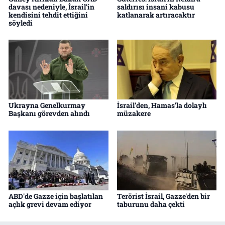
davası nedeniyle, İsrail'in
saldırısı insani kabusu
kendisini tehdit ettiğini
katlanarak artıracaktır
söyledi
Ukrayna Genelkurmay
İsrail'den, Hamas'la dolaylı
Başkanı görevden alındı
müzakere
ABD'de Gazze için başlatılan
Terörist İsrail, Gazze'den bir
açlık grevi devam ediyor
taburunu daha çekti