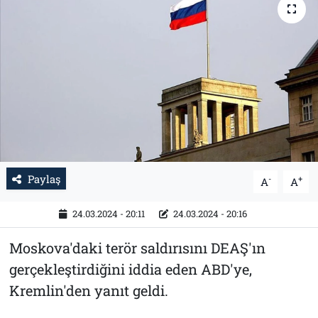
Tarih
İletişim
Künye
Paylaş
-
+
A
A
24.03.2024 - 20:11
24.03.2024 - 20:16
Moskova'daki terör saldırısını DEAŞ'ın
gerçekleştirdiğini iddia eden ABD'ye,
Kremlin'den yanıt geldi.