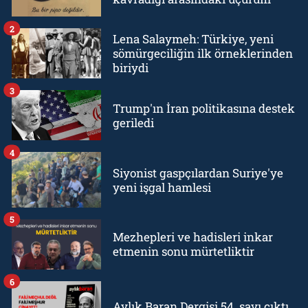
2
Lena Salaymeh: Türkiye, yeni
sömürgeciliğin ilk örneklerinden
biriydi
3
Trump'ın İran politikasına destek
geriledi
4
Siyonist gaspçılardan Suriye'ye
yeni işgal hamlesi
5
Mezhepleri ve hadisleri inkar
etmenin sonu mürtetliktir
6
Aylık Baran Dergisi 54. sayı çıktı