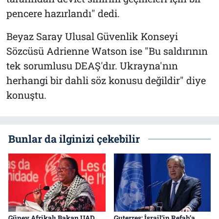
pencere hazırlandı" dedi.
Beyaz Saray Ulusal Güvenlik Konseyi
Sözcüsü Adrienne Watson ise "Bu saldırının
tek sorumlusu DEAŞ'dır. Ukrayna'nın
herhangi bir dahli söz konusu değildir" diye
konuştu.
Bunlar da ilginizi çekebilir
Güney Afrikalı Bakan UAD
Guterres: İsrail’in Refah’a