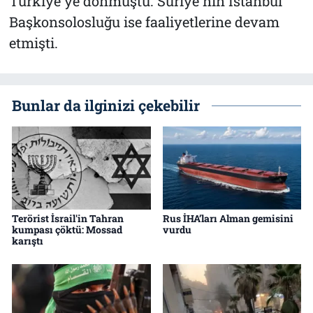
Türkiye'ye dönmüştü. Suriye'nin İstanbul
Başkonsolosluğu ise faaliyetlerine devam
etmişti.
Bunlar da ilginizi çekebilir
Terörist İsrail'in Tahran
Rus İHA’ları Alman gemisini
kumpası çöktü: Mossad
vurdu
karıştı