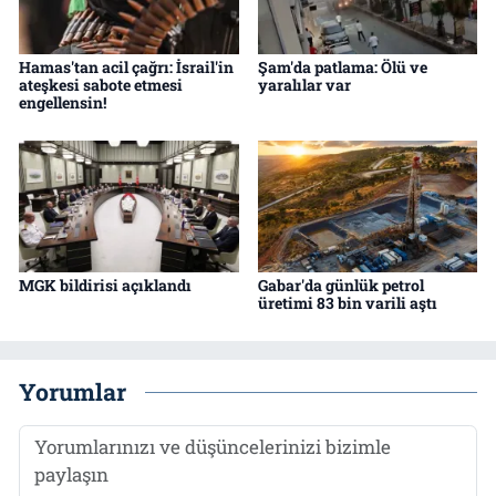
Hamas'tan acil çağrı: İsrail'in
Şam'da patlama: Ölü ve
ateşkesi sabote etmesi
yaralılar var
engellensin!
MGK bildirisi açıklandı
Gabar'da günlük petrol
üretimi 83 bin varili aştı
Yorumlar