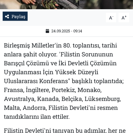
Paylaş
-
+
A
A
24.09.2025 - 09:14
Birleşmiş Milletler'in 80. toplantısı, tarihi
anlara şahit oluyor. 'Filistin Sorununun
Barışçıl Çözümü ve İki Devletli Çözümün
Uygulanması İçin Yüksek Düzeyli
Uluslararası Konferans" başlıklı toplantıda;
Fransa, İngiltere, Portekiz, Monako,
Avustralya, Kanada, Belçika, Lüksemburg,
Malta, Andorra, Filistin Devleti'ni resmen
tanıdıklarını ilan ettiler.
Filistin Devleti'ni tanıyan bu adımlar, her ne