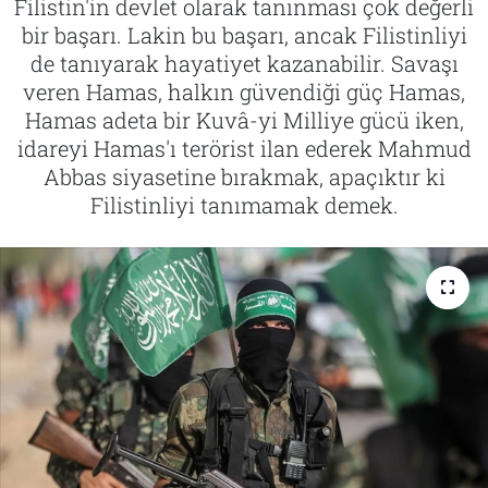
Filistin'in devlet olarak tanınması çok değerli
bir başarı. Lakin bu başarı, ancak Filistinliyi
Tarih
İletişim
de tanıyarak hayatiyet kazanabilir. Savaşı
veren Hamas, halkın güvendiği güç Hamas,
Künye
Hamas adeta bir Kuvâ-yi Milliye gücü iken,
idareyi Hamas'ı terörist ilan ederek Mahmud
Abbas siyasetine bırakmak, apaçıktır ki
Filistinliyi tanımamak demek.