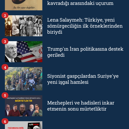
kavradığı arasındaki uçurum
2
Lena Salaymeh: Türkiye, yeni
sömürgeciliğin ilk örneklerinden
biriydi
3
Trump'ın İran politikasına destek
geriledi
4
Siyonist gaspçılardan Suriye'ye
yeni işgal hamlesi
5
Mezhepleri ve hadisleri inkar
etmenin sonu mürtetliktir
6