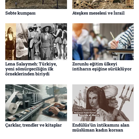
Sebte kumpası
Ateşkes meselesi ve İsrail
Lena Salaymeh: Türkiye,
Zorunlu eğitim ülkeyi
yeni sömürgeciliğin ilk
intiharın eşiğine sürüklüyor
örneklerinden biriydi
Çarklar, trendler ve kitaplar
Endülüs’ün intikamını alan
müslüman kadın korsan