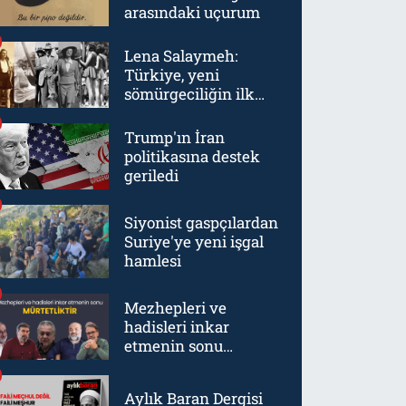
arasındaki uçurum
Lena Salaymeh:
Türkiye, yeni
sömürgeciliğin ilk
örneklerinden biriydi
Trump'ın İran
politikasına destek
geriledi
Siyonist gaspçılardan
Suriye'ye yeni işgal
hamlesi
Mezhepleri ve
hadisleri inkar
etmenin sonu
mürtetliktir
Aylık Baran Dergisi