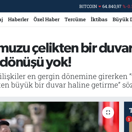
DOLAR
47,7436
%0.
aj
Haberler
Özel Haber
Tercüme
İktibas
Büyük 
EURO
55,2510
%0.
STERLİN
64,4811
%0.
GRAM ALTIN
6660.55
muzu çelikten bir duvar
BİST100
13.779
%-
i dönüşü yok!
e ilişkiler en gergin dönemine girerken 
en büyük bir duvar haline getirme” söz
1