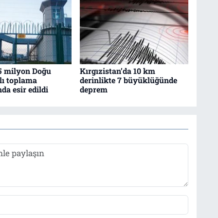
,5 milyon Doğu
Kırgızistan’da 10 km
lı toplama
derinlikte 7 büyüklüğünde
a esir edildi
deprem