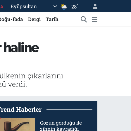
°
Eyüpsultan
28
18
Doğu-İbda
Dergi
Tarih
32
38
%0
 haline
14
“ülkenin çıkarlarını
ü verdi.
Trend Haberler
Gözün gördüğü ile
zihnin kavradığı