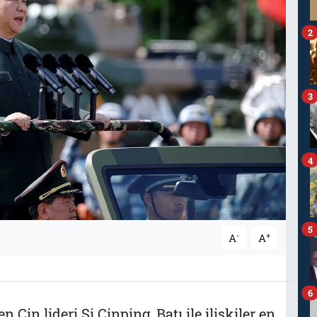
2
3
4
5
-
+
A
A
6
in lideri Şi Cinping, Batı ile ilişkiler en