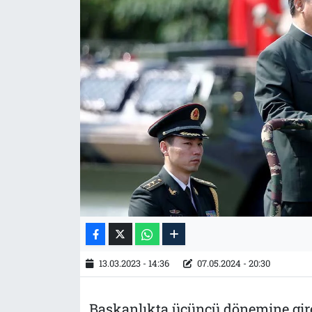
Tarih
İletişim
Künye
13.03.2023 - 14:36
07.05.2024 - 20:30
Başkanlıkta üçüncü dönemine giren Ç