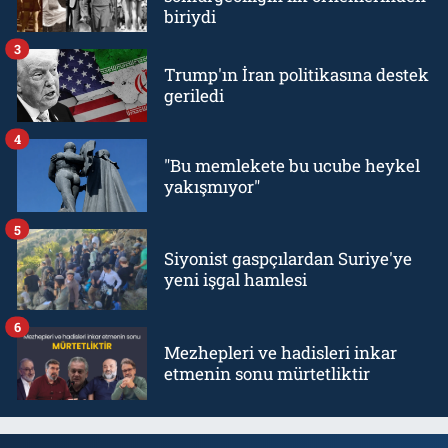
biriydi
3
Trump'ın İran politikasına destek
geriledi
4
"Bu memlekete bu ucube heykel
yakışmıyor"
5
Siyonist gaspçılardan Suriye'ye
yeni işgal hamlesi
6
Mezhepleri ve hadisleri inkar
etmenin sonu mürtetliktir