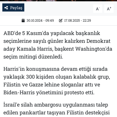
Paylaş
-
+
A
A
30.10.2024 - 09:49
17.08.2025 - 22:29
ABD'de 5 Kasım'da yapılacak başkanlık
seçimlerine sayılı günler kalırken Demokrat
aday Kamala Harris, başkent Washington'da
seçim mitingi düzenledi.
Harris'in konuşmasına devam ettiği sırada
yaklaşık 300 kişiden oluşan kalabalık grup,
Filistin ve Gazze lehine sloganlar attı ve
Biden-Harris yönetimini protesto etti.
İsrail'e silah ambargosu uygulanması talep
edilen pankartlar taşıyan Filistin destekçisi