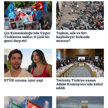
Çin Konsolosluğu’nda Uygur
Toplum, aile ve fert
Türklerine saldırı: 8 Çinli bir
kayboluyor farkında
genci darp etti
mısınız?
RTÜK uyuma, işini yap!
Terörsüz Türkiye yasası
Adalet Komisyonu'nda kabul
edildi