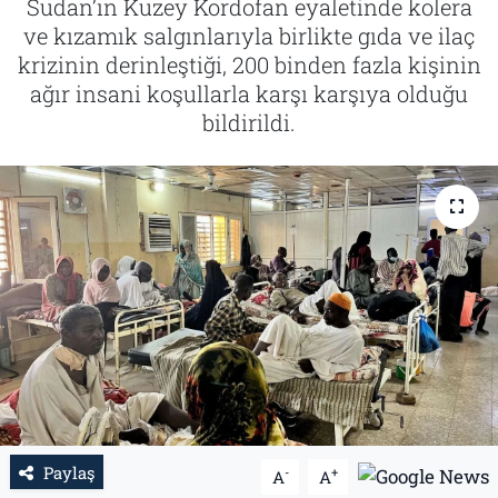
Sudan’ın Kuzey Kordofan eyaletinde kolera
ve kızamık salgınlarıyla birlikte gıda ve ilaç
Tarih
İletişim
krizinin derinleştiği, 200 binden fazla kişinin
ağır insani koşullarla karşı karşıya olduğu
Künye
bildirildi.
Paylaş
-
+
A
A