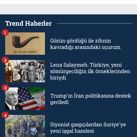
Trend Haberler
1
Gözün gördüğü ile zihnin
kavradığı arasındaki uçurum
2
Lena Salaymeh: Türkiye, yeni
sömürgeciliğin ilk örneklerinden
biriydi
3
Trump'ın İran politikasına destek
geriledi
4
Siyonist gaspçılardan Suriye'ye
yeni işgal hamlesi