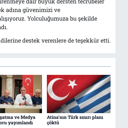
direnmeye dair büyük dersten tecrübeler
k adına güvenimizi ve
ışıyoruz. Yolculuğumuza bu şekilde
dı.
ilerine destek verenlere de teşekkür etti.
uşatma ve Medya
Atina'nın Türk sınırı planı
poru yayımlandı
çöktü