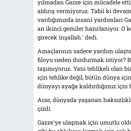
yılmadan Gazze için mücadele etti
aldırış vermiyoruz. Tabii ki devam
vardığımızda insani yardımları Ga
an ikinci gemiler hazırlanıyor. O k
girecek inşallah.' dedi.
Amaçlarının sadece yardım ulaştır
filoyu neden durdurmak istiyor? B
taşımıyoruz. Yani tehlikeli olan biz
için tehlike değil, bütün dünya içi
dünyayı ayağa kaldırdığımız için b
Acar, dünyada yaşanan haksızlıkl
çizdi.
Gazze'ye ulaşmak için umutlu oldu
gibi bu ablukayı kırmak için çok 