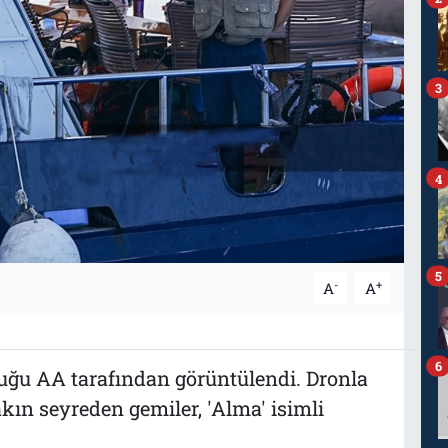
3
4
5
-
+
A
A
6
uğu AA tarafından görüntülendi. Dronla
kın seyreden gemiler, 'Alma' isimli