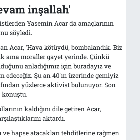
evam inşallah'
istlerden Yasemin Acar da amaçlarının
nu söyledi.
atan Acar, 'Hava kötüydü, bombalandık. Biz
ık ama moraller gayet yerinde. Çünkü
lduğunu anladığımız için buradayız ve
edeceğiz. Şu an 40'ın üzerinde gemiyiz
fından yüzlerce aktivist bulunuyor. Son
e konuştu.
larının kaldığını dile getiren Acar,
arşılaştıklarını aktardı.
rı ve hapse atacakları tehditlerine rağmen