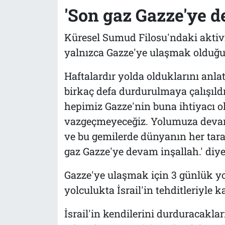
'Son gaz Gazze'ye d
Küresel Sumud Filosu'ndaki aktiv
yalnızca Gazze'ye ulaşmak olduğu
Haftalardır yolda olduklarını anl
birkaç defa durdurulmaya çalışıld
hepimiz Gazze'nin buna ihtiyacı o
vazgeçmeyeceğiz. Yolumuza devam 
ve bu gemilerde dünyanın her tara
gaz Gazze'ye devam inşallah.' diy
Gazze'ye ulaşmak için 3 günlük yol
yolculukta İsrail'in tehditleriyle k
İsrail'in kendilerini durduracakla