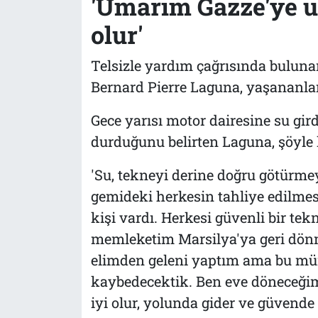
'Umarım Gazze'ye ul
olur'
Telsizle yardım çağrısında bulun
Bernard Pierre Laguna, yaşananlar
Gece yarısı motor dairesine su gir
durduğunu belirten Laguna, şöyle
'Su, tekneyi derine doğru götürme
gemideki herkesin tahliye edilmes
kişi vardı. Herkesi güvenli bir t
memleketim Marsilya'ya geri dönm
elimden geleni yaptım ama bu mü
kaybedecektik. Ben eve döneceğim
iyi olur, yolunda gider ve güvende o