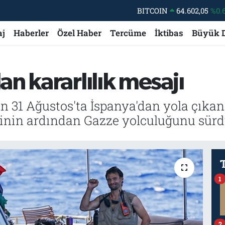
DOLAR
47,5986
%0.
EURO
55,0700
%0
aj
Haberler
Özel Haber
Tercüme
İktibas
Büyük 
STERLİN
64,2438
%0.
GRAM ALTIN
6518.23
%0.
n kararlılık mesajı
BİST100
13.703
BITCOIN
64.602,05
%0.
in 31 Ağustos'ta İspanya'dan yola çıka
teğinin ardından Gazze yolculuğunu sür
1
2