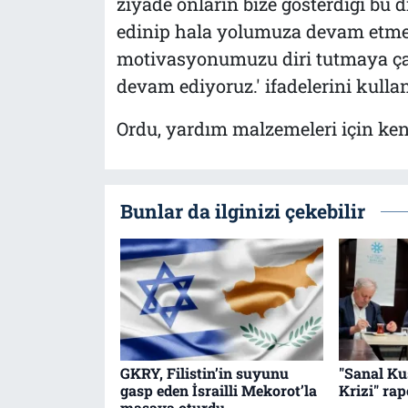
ziyade onların bize gösterdiği bu 
edinip hala yolumuza devam etme
motivasyonumuzu diri tutmaya çal
devam ediyoruz.' ifadelerini kullan
Ordu, yardım malzemeleri için kend
Bunlar da ilginizi çekebilir
GKRY, Filistin’in suyunu
"Sanal K
gasp eden İsrailli Mekorot’la
Krizi" ra
masaya oturdu