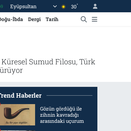
°
Eyüpsultan
30
06
.1
Doğu-İbda
Dergi
Tarih
21
39
%0
69
n Küresel Sumud Filosu, Türk
dürüyor
Trend Haberler
Gözün gördüğü ile
zihnin kavradığı
arasındaki uçurum