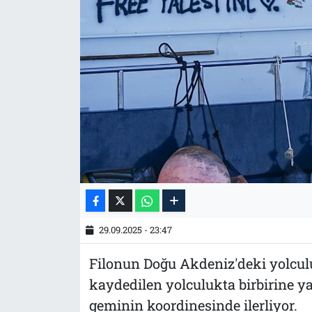
Tarih
İletişim
Künye
29.09.2025 - 23:47
Filonun Doğu Akdeniz'deki yolcul
kaydedilen yolculukta birbirine ya
geminin koordinesinde ilerliyor.