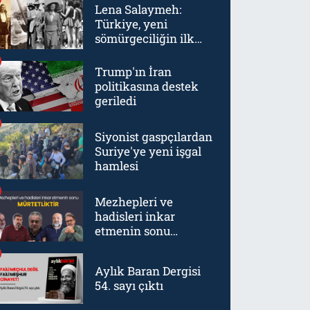
Lena Salaymeh:
Türkiye, yeni
sömürgeciliğin ilk
örneklerinden biriydi
Trump'ın İran
politikasına destek
geriledi
Siyonist gaspçılardan
Suriye'ye yeni işgal
hamlesi
Mezhepleri ve
hadisleri inkar
etmenin sonu
mürtetliktir
Aylık Baran Dergisi
54. sayı çıktı