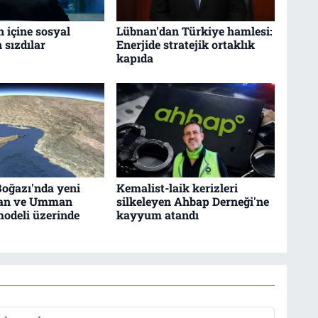
n içine sosyal
Lübnan'dan Türkiye hamlesi:
sızdılar
Enerjide stratejik ortaklık
kapıda
oğazı'nda yeni
Kemalist-laik kerizleri
ran ve Umman
silkeleyen Ahbap Derneği'ne
odeli üzerinde
kayyum atandı