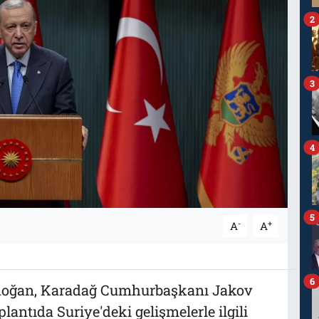
2
3
4
5
-
+
A
A
6
doğan, Karadağ Cumhurbaşkanı Jakov
plantıda Suriye'deki gelişmelerle ilgili