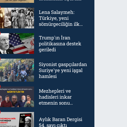
Lena Salaymeh:
Türkiye, yeni
sömürgeciliğin ilk
örneklerinden biriydi
Trump'ın İran
politikasına destek
geriledi
Siyonist gaspçılardan
Suriye'ye yeni işgal
hamlesi
Mezhepleri ve
hadisleri inkar
etmenin sonu
mürtetliktir
Aylık Baran Dergisi
54. sayı çıktı