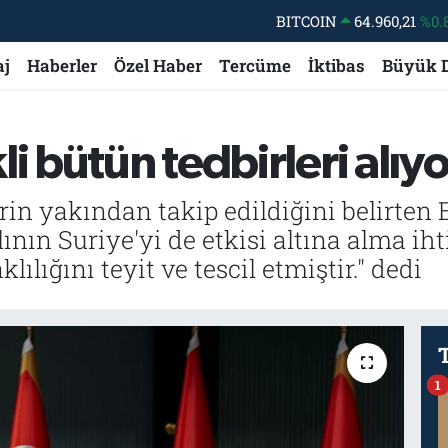
BITCOIN
64.960,21
%0.
DOLAR
47,7436
%0.
aj
Haberler
Özel Haber
Tercüme
İktibas
Büyük 
EURO
55,2510
%0.
STERLİN
64,4811
%0.
i bütün tedbirleri alıy
GRAM ALTIN
6648.99
%2.
BİST100
13.779
%-
in yakından takip edildiğini belirten 
ının Suriye'yi de etkisi altına alma ih
ılığını teyit ve tescil etmiştir." dedi
1