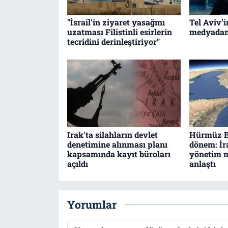
"İsrail'in ziyaret yasağını
Tel Aviv’i
uzatması Filistinli esirlerin
medyadan 
tecridini derinleştiriyor"
Irak'ta silahların devlet
Hürmüz B
denetimine alınması planı
dönem: İ
kapsamında kayıt büroları
yönetim m
açıldı
anlaştı
Yorumlar