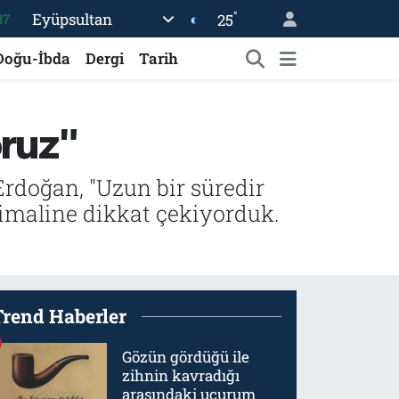
°
Eyüpsultan
25
87
18
Doğu-İbda
Dergi
Tarih
32
38
oruz"
59
14
Erdoğan, "Uzun bir süredir
timaline dikkat çekiyorduk.
Trend Haberler
Gözün gördüğü ile
zihnin kavradığı
arasındaki uçurum