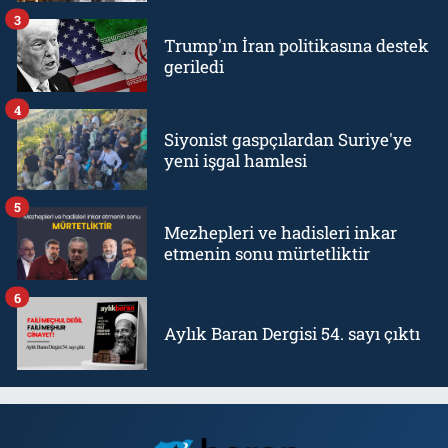
3
Trump'ın İran politikasına destek
geriledi
4
Siyonist gaspçılardan Suriye'ye
yeni işgal hamlesi
5
Mezhepleri ve hadisleri inkar
etmenin sonu mürtetliktir
6
Aylık Baran Dergisi 54. sayı çıktı