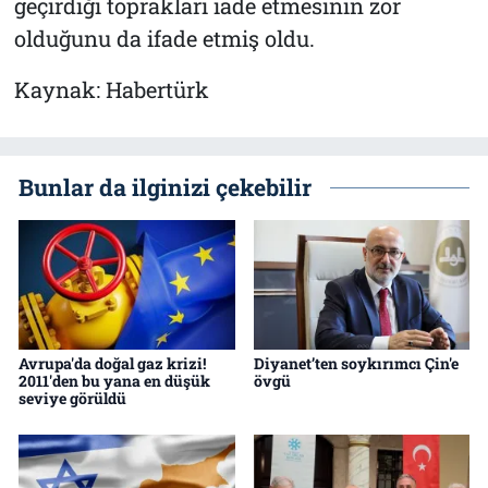
geçirdiği toprakları iade etmesinin zor
olduğunu da ifade etmiş oldu.
Kaynak: Habertürk
Bunlar da ilginizi çekebilir
Avrupa'da doğal gaz krizi!
Diyanet’ten soykırımcı Çin'e
2011'den bu yana en düşük
övgü
seviye görüldü