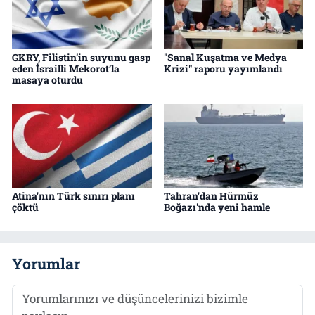
GKRY, Filistin’in suyunu gasp
"Sanal Kuşatma ve Medya
eden İsrailli Mekorot’la
Krizi" raporu yayımlandı
masaya oturdu
Atina'nın Türk sınırı planı
Tahran'dan Hürmüz
çöktü
Boğazı'nda yeni hamle
Yorumlar