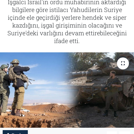
İşgalci İsrail'in ordu muhabirinin aktardığı
bilgilere göre istilacı Yahudilerin Suriye
Tarih
İletişim
içinde ele geçirdiği yerlere hendek ve siper
kazdığını, işgal girişiminin olacağını ve
Künye
Suriye'deki varlığını devam ettirebileceğini
ifade etti.