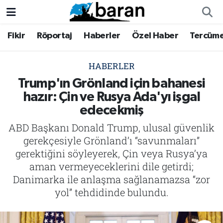
Fikir
Röportaj
Haberler
Özel Haber
Tercüm
Fikir
Fikir
Nöbetçi Eczaneler
Röportaj
Röportaj
Hava Durumu
HABERLER
Trump'ın Grönland için bahanesi
Haberler
Haberler
Trafik Durumu
hazır: Çin ve Rusya Ada'yı işgal
edecekmiş
Özel Haber
Özel Haber
Süper Lig Puan Durumu ve Fikstür
ABD Başkanı Donald Trump, ulusal güvenlik
Tercüme
Tercüme
Tüm Manşetler
gerekçesiyle Grönland’ı “savunmaları”
gerektiğini söyleyerek, Çin veya Rusya’ya
İktibas
İktibas
Son Dakika Haberleri
aman vermeyeceklerini dile getirdi;
Danimarka ile anlaşma sağlanamazsa “zor
Büyük Doğu-İbda
Büyük Doğu-İbda
Haber Arşivi
yol” tehdidinde bulundu.
Dergi
Dergi