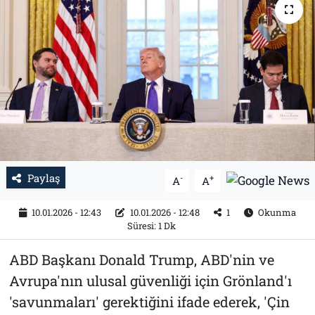
Tarih
İletişim
Künye
Paylaş
-
+
A
A
10.01.2026 - 12:43
10.01.2026 - 12:48
1
Okunma
Süresi: 1 Dk
ABD Başkanı Donald Trump, ABD'nin ve
Avrupa'nın ulusal güvenliği için Grönland'ı
'savunmaları' gerektiğini ifade ederek, 'Çin