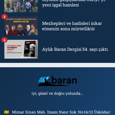
yeni işgal hamlesi
5
Mezhepleri ve hadisleri inkar
etmenin sonu mürtetliktir
6
Aylık Baran Dergisi 54. sayı çıktı
iyi, güzel ve doğru yolunda...
Mimar Sinan Mah. İmam Nasır Sok: No:14/12 Üsküdar/